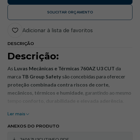
SOLICITAR ORÇAMENTO
Adicionar à lista de favoritos
DESCRIÇÃO
Descrição:
As
Luvas Mecânicas e Térmicas 760AZ U3 CUT
da
marca
TB Group Safety
são concebidas para oferecer
proteção combinada contra riscos de corte,
mecânicos, térmicos e humidade
, garantindo ao mesmo
tempo
conforto, durabilidade e elevada aderência
.
Com uma construção robusta, reforços técnicos e
Ler mais
tratamento impermeável, estas luvas são uma solução
eficaz para ambientes de trabalho exigentes onde é
ANEXOS DO PRODUTO
necessária
proteção multifuncional sem comprometer
760AZU3CUTINFO.PDF