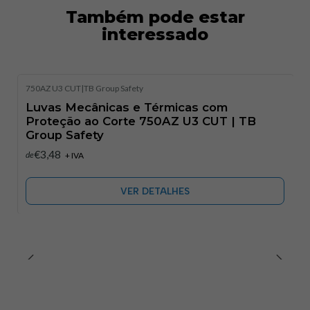
Também pode estar
• Manipulação de materiais cortantes ou quentes
interessado
• Oficinas de manutenção e produção
750AZ U3 CUT
|
TB Group Safety
Esgotado
Luvas Mecânicas e Térmicas com
Características Técnicas:
Proteção ao Corte 750AZ U3 CUT | TB
Group Safety
•
Marcação CE:
Sim — Categoria II de EPI (Equipamento
€3,48
de
+ IVA
de Proteção Individual).
•
Normas:
VER DETALHES
–
EN 388
— Proteção contra riscos mecânicos e corte;
–
EN 407
— Proteção contra riscos térmicos;
–
EN ISO 21420
— Requisitos gerais para luvas de
proteção.