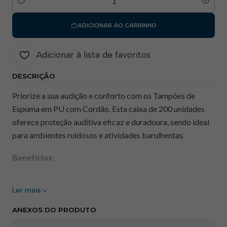
Quantidade
ADICIONAR AO CARRINHO
Adicionar à lista de favoritos
DESCRIÇÃO
Priorize a sua audição e conforto com os Tampões de
Espuma em PU com Cordão. Esta caixa de 200 unidades
oferece proteção auditiva eficaz e duradoura, sendo ideal
para ambientes ruidosos e atividades barulhentas.
Benefícios:
Redução de Ruído: Bloqueia eficazmente o ruído
Ler mais
excessivo, protegendo os seus ouvidos da exposição a
níveis elevados de som.
ANEXOS DO PRODUTO
Conforto Personalizado: Espuma macia que se adapta