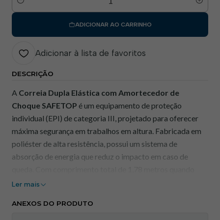
Quantidade
ADICIONAR AO CARRINHO
Adicionar à lista de favoritos
DESCRIÇÃO
A
Correia Dupla Elástica com Amortecedor de
Choque SAFETOP
é um equipamento de proteção
individual (EPI) de categoria III, projetado para oferecer
máxima segurança em trabalhos em altura. Fabricada em
poliéster de alta resistência, possui um sistema de
absorção de energia que reduz o impacto em caso de
queda. Com comprimento total de 1,78 metros quando
estendida, proporciona liberdade de movimento e
Ler mais
segurança ao usuário.
ANEXOS DO PRODUTO