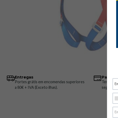
Entregas
Pagame
Portes grátis em encomendas superiores
Temos vá
a 80€ + IVA (Exceto ilhas).
seguros