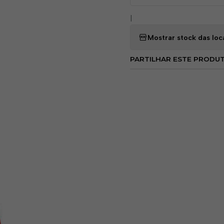
Durabilidade e resistê
|
oferece resistência ex
Carga Máxima Avaliad
Mostrar stock das loc
Versatilidade em diversa
PARTILHAR ESTE PRODU
manutenção industrial e mui
setores, fornecendo seguran
Garantimos uma compra segur
qualquer dúvida ou preocupaç
Não comprometa sua segurança
e confiança necessários para 