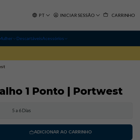
PT
INICIAR SESSÃO
CARRINHO
Mulher
Descartáveis
Acessórios
est
alho 1 Ponto | Portwest
5 a 6 Dias
ADICIONAR AO CARRINHO