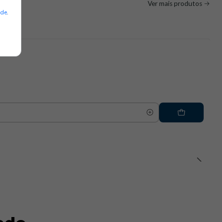
Ver mais produtos
ade
.