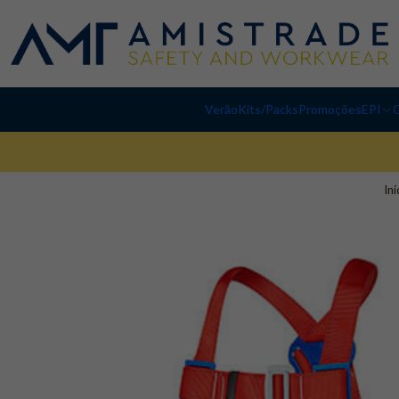
Verão
Kits/Packs
Promoções
EPI
C
Iní