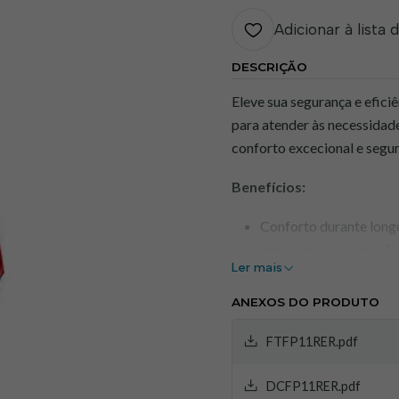
Adicionar à lista 
DESCRIÇÃO
Eleve sua segurança e efici
para atender às necessidad
conforto excecional e segur
Benefícios:
Conforto durante long
ergonômico, o arnês P
Ler mais
trabalho prolongadas.
Ajuste personalizado: 
ANEXOS DO PRODUTO
garantindo um encaixe 
Normas de segurança a
FTFP11RER.pdf
com as referências nor
DCFP11RER.pdf
o uso.