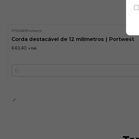
FP36SIR
|
Portwest
Corda destacável de 12 milímetros | Portwest
€43,40
+ IVA
Quantidade