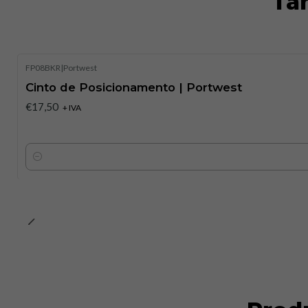
Ta
FP08BKR
|
Portwest
Cinto de Posicionamento | Portwest
€17,50
+ IVA
Quantidade