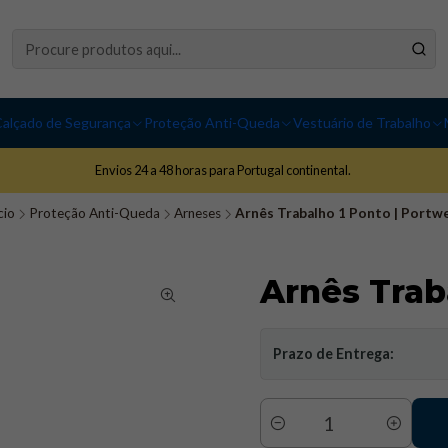
alçado de Segurança
Proteção Anti-Queda
Vestuário de Trabalho
Envios 24 a 48 horas para Portugal continental.
cio
Proteção Anti-Queda
Arneses
Arnês Trabalho 1 Ponto | Portw
Arnês Trab
Prazo de Entrega:
Quantidade