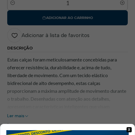
Quantidade
ADICIONAR AO CARRINHO
Adicionar à lista de favoritos
DESCRIÇÃO
Estas calças foram meticulosamente concebidas para
oferecer resistência, durabilidade e, acima de tudo,
liberdade de movimento. Com um tecido elástico
bidirecional de alto desempenho, estas calças
proporcionam a máxima amplitude de movimento durante
o trabalho. Desenhadas com atenção aos detalhes,
apresentam características inteligentes que visam
melhorar a funcionalidade e o conforto do utilizador.
Ler mais
|
Características Principais:
X