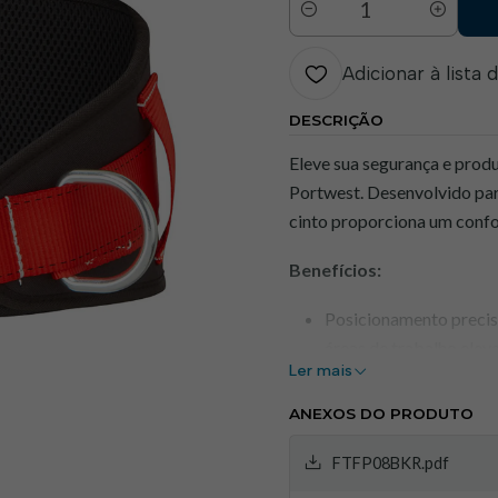
Quantidade
Adicionar à lista 
DESCRIÇÃO
Eleve sua segurança e prod
Portwest. Desenvolvido par
cinto proporciona um confor
Benefícios:
Posicionamento precis
áreas de trabalho elev
Ler mais
Conforto durante long
ergonômico, esse cint
ANEXOS DO PRODUTO
trabalho prolongadas.
Normas de segurança a
FTFP08BKR.pdf
conformidade com as r