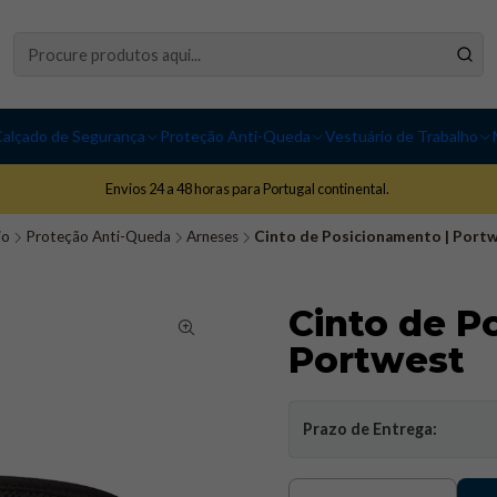
alçado de Segurança
Proteção Anti-Queda
Vestuário de Trabalho
Envios 24 a 48 horas para Portugal continental.
io
Proteção Anti-Queda
Arneses
Cinto de Posicionamento | Port
Cinto de P
Portwest
Prazo de Entrega: