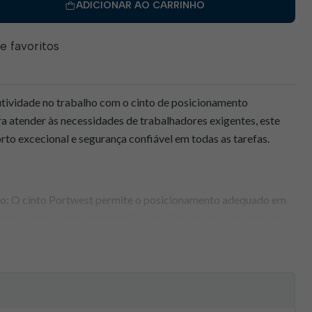
ADICIONAR AO CARRINHO
de favoritos
utividade no trabalho com o cinto de posicionamento
a atender às necessidades de trabalhadores exigentes, este
to excecional e segurança confiável em todas as tarefas.
o: O cinto Portwest permite o posicionamento adequado em
adas, proporcionando estabilidade e liberdade de movimento.
os períodos: Com acolchoamento interno e design
o garante o conforto necessário mesmo durante jornadas de
tendidas: O cinto de posicionamento Portwest está em
eferências normativas EN 358 e EN 813, garantindo sua