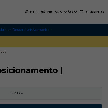
PT
INICIAR SESSÃO
CARRINHO
Mulher
Descartáveis
Acessórios
west
osicionamento |
5 a 6 Dias