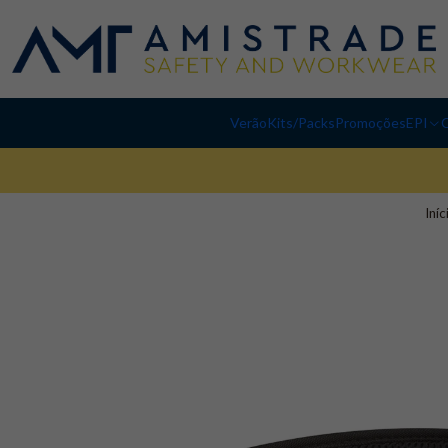
Verão
Kits/Packs
Promoções
EPI
C
Iníc