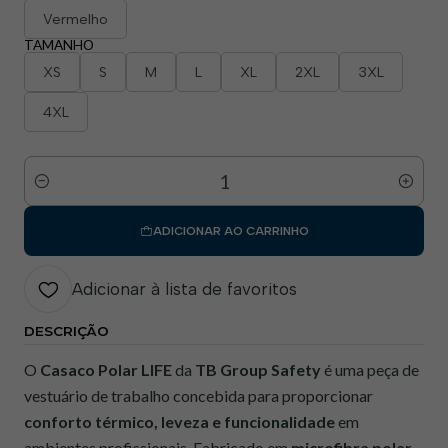
Vermelho
TAMANHO
XS
S
M
L
XL
2XL
3XL
4XL
Quantidade
ADICIONAR AO CARRINHO
Adicionar à lista de favoritos
DESCRIÇÃO
O
Casaco Polar LIFE
da
TB Group Safety
é uma peça de
vestuário de trabalho concebida para proporcionar
conforto térmico, leveza e funcionalidade
em
ambientes profissionais. Fabricado em
microfibra polar