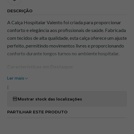
DESCRIÇÃO
A Calça Hospitalar Valento foi criada para proporcionar
conforto e elegância aos profissionais de saúde. Fabricada
com tecidos de alta qualidade, esta calça oferece um ajuste
perfeito, permitindo movimentos livres e proporcionando
conforto durante longos turnos no ambiente hospitalar.
Características em Destaque:
Ler mais
Conforto Premium:
Tecido suave e respirável que se
adapta ao corpo, garantindo conforto durante todo o
|
dia, independentemente das exigências do trabalho.
Mostrar stock das localizações
Funcionalidade Prática:
Bolsos estrategicamente
colocados para armazenamento conveniente de
PARTILHAR ESTE PRODUTO
ferramentas e dispositivos médicos, mantendo tudo
ao alcance das mãos.