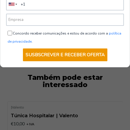
variedade de departamentos hospitalares, desde
5.0
consultórios até unidades de internamento,
VER OPÇÕES
proporcionando conforto e profissionalismo.
Gráfico de Dimensionamento:
Concordo receber comunicações e estou de acordo com a
política
de privacidade
.
TAMANHOS
XS
S
M
L
XL
XXL
3XL
COMPRIMENTO
102
104
107
109
112
114
117
SUSBSCREVER E RECEBER OFERTA
34-
37-
40-
43-
46-
49-
52-
EQUIVALÊNCIA
35-
38-
41-
44-
47-
50-
53-
TAMANHOS
36
39
42
45
48
51
54
Também pode estar
interessado
|
Valento
Túnica Hospitalar | Valento
€10,00
+ IVA