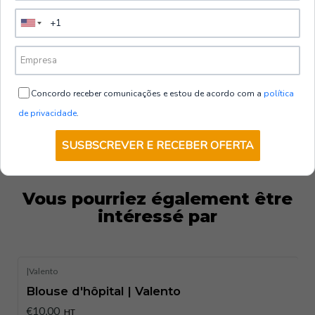
services hospitaliers, des salles de consultation aux
5.0
unités d’hospitalisation, ils offrent confort et
VOIR LES OPTIONS
professionnalisme.
Tableau des tailles :
Concordo receber comunicações e estou de acordo com a
política
TAILLES
XS
S
M
L
XL
XXL
3XL
de privacidade
.
LONGUEUR
102
104
107
109
112
114
117
SUSBSCREVER E RECEBER OFERTA
34-
37-
40-
43-
46-
49-
52-
ÉQUIVALENCE
35-
38-
41-
44-
47-
50-
53-
DE TAILLE
36
39
42
45
48
51
54
Vous pourriez également être
intéressé par
|
Valento
Blouse d'hôpital | Valento
€10,00
HT