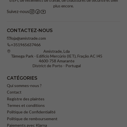
d'EPI, de vêtements de travail, de chaussures de sécurité et bien
plus encore.
Suivez-nous
CONTACTEZ-NOUS
loja@amistrade.com
+351965637466
Amistrade, Lda
Tâmega Park - Edifício Mercúrio (IET), Fração AC I45
4600-758 Amarante
District de Porto - Portugal
CATÉGORIES
Qui sommes-nous ?
Contact
Registre des plaintes
Termes et conditions
Politique de Confidentialité
Politique de remboursement
Paiements avec Klarna