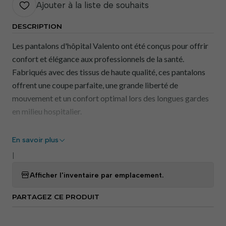
Ajouter à la liste de souhaits
DESCRIPTION
Les pantalons d'hôpital Valento ont été conçus pour offrir
confort et élégance aux professionnels de la santé.
Fabriqués avec des tissus de haute qualité, ces pantalons
offrent une coupe parfaite, une grande liberté de
mouvement et un confort optimal lors des longues gardes
en milieu hospitalier.
Caractéristiques principales :
En savoir plus
Confort optimal :
Tissu doux et respirant qui
|
s'adapte au corps, assurant un confort tout au long de
Afficher l'inventaire par emplacement.
la journée, quelles que soient les exigences du travail.
Fonctionnalité pratique :
des poches
PARTAGEZ CE PRODUIT
stratégiquement placées permettent de ranger
facilement les outils et les dispositifs médicaux, tout