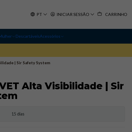
PT
INICIAR SESSÃO
CARRINHO
Mulher
Descartáveis
Acessórios
lidade | Sir Safety System​
ET Alta Visibilidade | Sir
tem​
15 dias