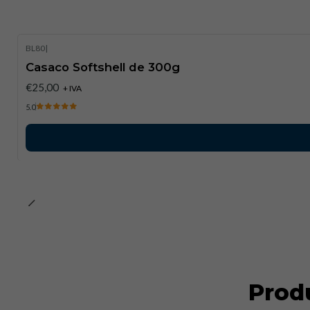
BL80
|
Casaco Softshell de 300g
€25,00
+ IVA
5.0
Prod