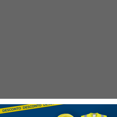
Característ
Material
: Tecido de a
Faixas Refletoras
: P
Bolsos
: Vários bolso
Cintura
: Ajustável pa
Normas de Seguranç
Tamanhos Disponíve