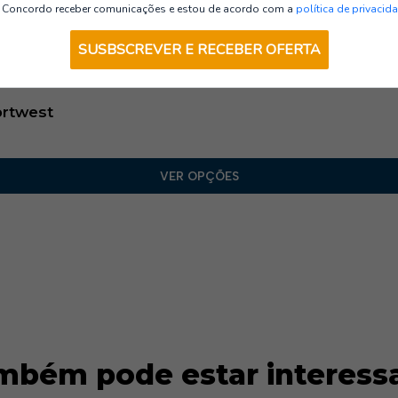
Calças AV
Concordo receber comunicações e estou de acordo com a
política de privacid
SUSBSCREVER E RECEBER OFERTA
Portwest
VER OPÇÕES
mbém pode estar interess