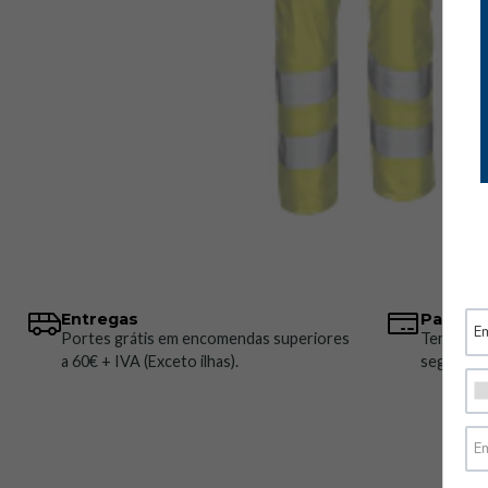
Entregas
Pagame
Portes grátis em encomendas superiores
Temos vá
a 60€ + IVA (Exceto ilhas).
seguros