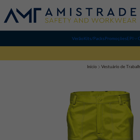
Verão
Kits/Packs
Promoções
EPI
C
Início
Vestuário de Trabal