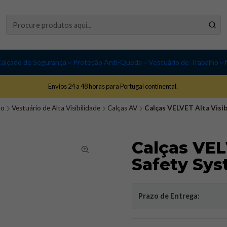
alçado de Segurança
Proteção Anti-Queda
Vestuário de Trabalho
Envios 24 a 48 horas para Portugal continental.
ho
Vestuário de Alta Visibilidade
Calças AV
Calças VELVET Alta Visibi
Calças VELV
Safety Sys
Prazo de Entrega: