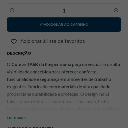
Quantidade
ADICIONAR AO CARRINHO
Adicionar à lista de favoritos
DESCRIÇÃO
O
Colete TASK
da Payper é uma peça de vestuário de alta
visibilidade concebida para oferecer conforto,
funcionalidade e segurança em ambientes de trabalho
exigentes. Fabricado com materiais de alta qualidade,
proporciona durabilidade e proteção. O design inclui
faixas retrorrefletoras nos ombros e no corpo, fecho
frontal com zíper metálico de bloqueio semi-automático e
puxador personalizado.​
Ler mais