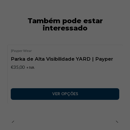
Tamanhos disponíveis
: S a 5XL.​
Também pode estar
interessado
|
Payper Wear
Parka de Alta Visibilidade YARD | Payper​
€35,00
+ IVA
VER OPÇÕES