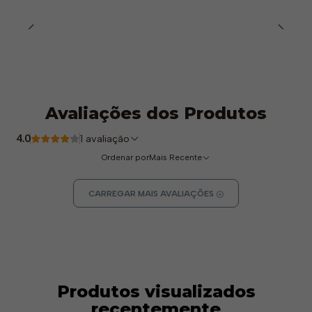
Proteção Metatársica
: Incluída.
Sistema Ladder Grip (LG)
: Aderência reforçada em
escadas.
Normas de Segurança
: EN ISO 20345 S3S CI HI
HRO FO SC LG SR, EN 61340 (antistático).
Tamanhos Disponíveis
: 37 a 50.
Avaliações dos Produtos
4.0
1 avaliação
Ordenar por
Mais Recente
CARREGAR MAIS AVALIAÇÕES
Produtos visualizados
recentemente