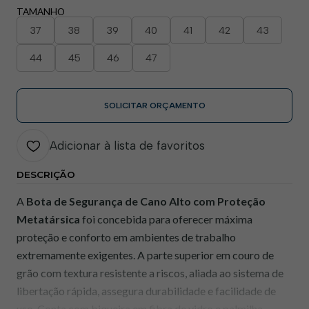
TAMANHO
37
38
39
40
41
42
43
44
45
46
47
SOLICITAR ORÇAMENTO
Adicionar à lista de favoritos
DESCRIÇÃO
A
Bota de Segurança de Cano Alto com Proteção
Metatársica
foi concebida para oferecer máxima
proteção e conforto em ambientes de trabalho
extremamente exigentes. A parte superior em couro de
grão com textura resistente a riscos, aliada ao sistema de
libertação rápida, assegura durabilidade e facilidade de
uso. Conta com biqueira em fibra de vidro e palmilha