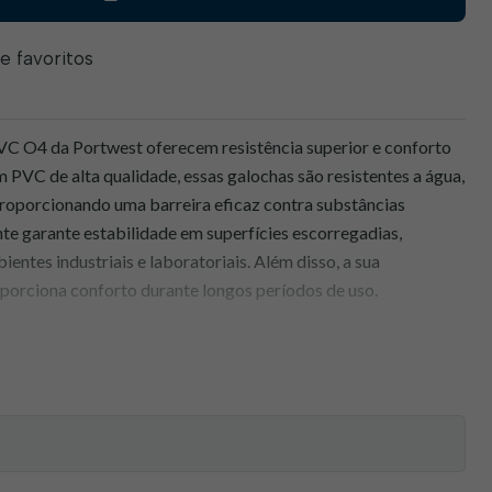
de favoritos
C O4 da Portwest oferecem resistência superior e conforto
 PVC de alta qualidade, essas galochas são resistentes a água,
proporcionando uma barreira eficaz contra substâncias
nte garante estabilidade em superfícies escorregadias,
entes industriais e laboratoriais. Além disso, a sua
orciona conforto durante longos períodos de uso.
:
ra:
PVC de alta qualidade oferece resistência superior contra
químicos.
Garante aderência excepcional, mesmo em superfícies