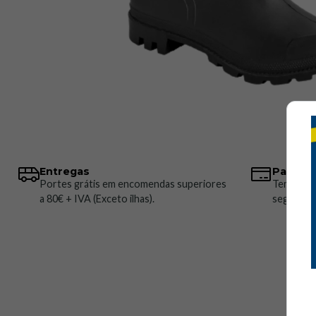
Entregas
Pagame
Portes grátis em encomendas superiores
Temos vá
a 80€ + IVA (Exceto ilhas).
seguros