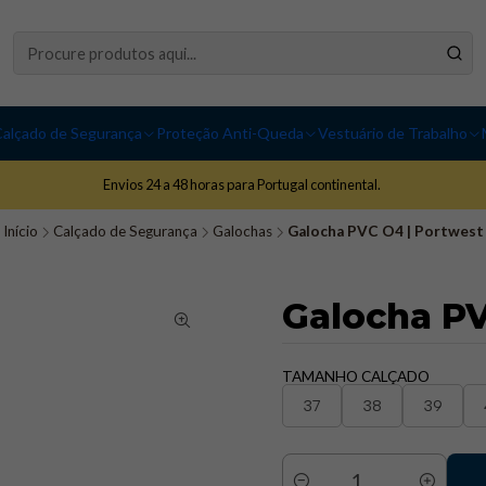
alçado de Segurança
Proteção Anti-Queda
Vestuário de Trabalho
Envios 24 a 48 horas para Portugal continental.
Início
Calçado de Segurança
Galochas
Galocha PVC O4 | Portwest
Galocha PV
TAMANHO CALÇADO
37
38
39