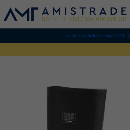
Verão
Kits/Packs
Promoções
EPI
C