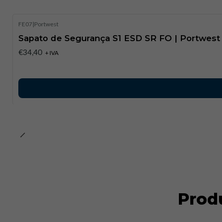
FE07
|
Portwest
Sapato de Segurança S1 ESD SR FO | Portwest
€34,40
+ IVA
Prod