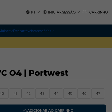
PT
INICIAR SESSÃO
CARRINHO
Mulher
Descartáveis
Acessórios
C O4 | Portwest
40
41
42
43
44
45
46
47
ADICIONAR AO CARRINHO