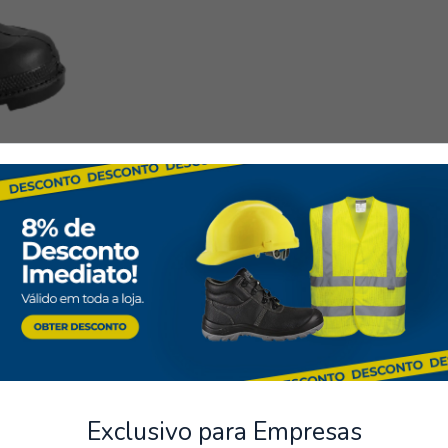
ntos Seguros
Armazém
rios métodos de pagamento
Possibilidade de levantamen
encomenda
Galochas
Exclusivo para Empresas