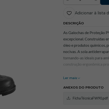
Quantidade
Adicionar à lista 
DESCRIÇÃO
As Galochas de Proteção PV
excepcional. Construídas em
óleo e produtos químicos, 
nocivas. A sola antiderrapa
tornando-as ideais para ambi
construção ergonômica prop
Características Principais
Ler mais
Resistência Duradou
ANEXOS DO PRODUTO
água, óleo e produtos 
Sola Antiderrapante:
FichaTécnicaFW90.pdf
escorregadias.