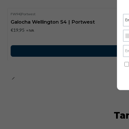
FW94
|
Portwest
Galocha Wellington S4 | Portwest
€19,95
+ IVA
Ta