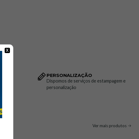
X
PERSONALIZAÇÃO
to da
Dispomos de serviços de estampagem e
personalização
Ver mais produtos