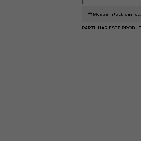
|
Construção Ergonôm
fadiga do usuário.
Mostrar stock das loc
Proteção Completa:
ambientes desafiadore
PARTILHAR ESTE PRODU
Benefícios:
Segurança Garantida
químicas, mantendo os 
Conforto e Durabilid
durabilidade a longo p
Versatilidade Profiss
proteção contra substâ
Normas:
Certificado de ac
ISO 20347:2012).