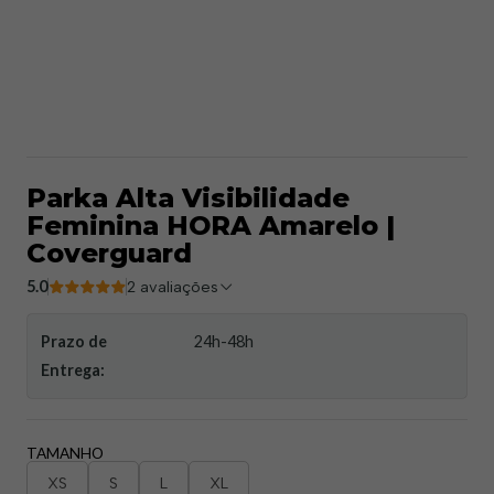
Parka Alta Visibilidade
Feminina HORA Amarelo |
Coverguard
5.0
2 avaliações
Prazo de
24h-48h
Entrega:
TAMANHO
XS
S
L
XL