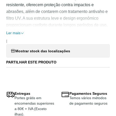
resistente, oferecem proteção contra impactos e
abrasões, além de contarem com tratamento antivaho e
filtro UV. A sua estrutura leve e design ergonómico
proporcionam conforto durante longos períodos de uso.
Ler mais
Benefícios:
|
Segurança Certificada:
Conformidade com a
Mostrar stock das localizações
norma EN166 1F, garantindo proteção contra
impactos de baixa energia.
PARTILHAR ESTE PRODUTO
Conforto Prolongado:
Classe ótica 1, adequada
para uso contínuo sem distorções visuais.
Ajuste Personalizado:
Patilhas reguláveis em
comprimento e altura (5 posições) para um encaixe
Entregas
Pagamentos Seguros
perfeito.
Portes grátis em
Temos vários métodos
Proteção Adicional:
Guardas laterais integradas e
encomendas superiores
de pagamento seguros
orifícios para instalação de cordão de segurança.
a 80€ + IVA (Exceto
ilhas).
Durabilidade:
Resistência a impactos e abrasões,