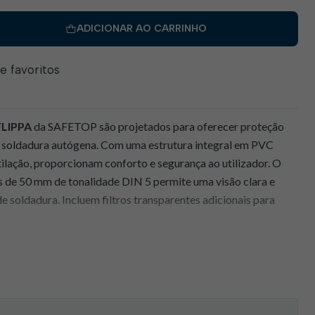
ADICIONAR AO CARRINHO
de favoritos
FLIPPA
da SAFETOP são projetados para oferecer proteção
e soldadura autógena. Com uma estrutura integral em PVC
ntilação, proporcionam conforto e segurança ao utilizador. O
is de 50 mm de tonalidade DIN 5 permite uma visão clara e
e soldadura. Incluem filtros transparentes adicionais para
s de tonalidade DIN 5 para proteção contra radiações de