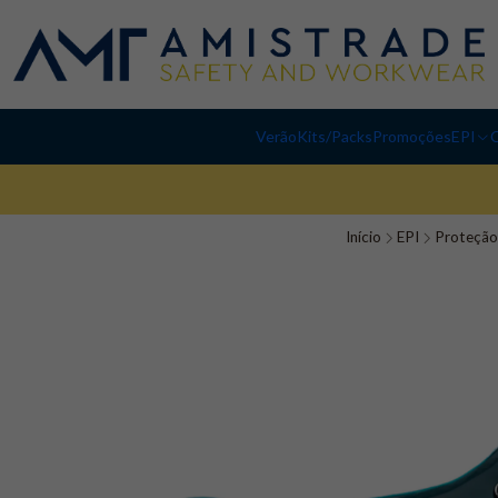
Verão
Kits/Packs
Promoções
EPI
C
Início
EPI
Proteção