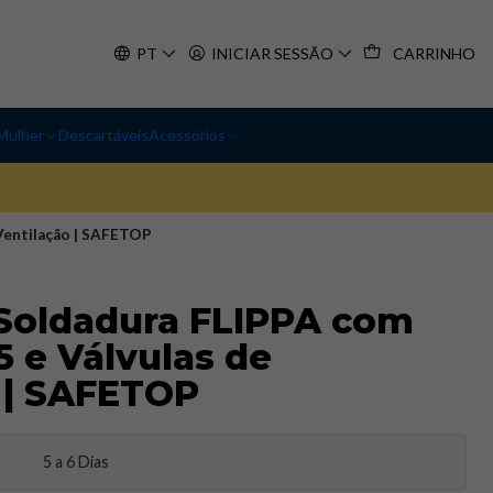
PT
INICIAR SESSÃO
CARRINHO
Mulher
Descartáveis
Acessórios
Ventilação | SAFETOP
Soldadura FLIPPA com
5 e Válvulas de
 | SAFETOP
5 a 6 Dias