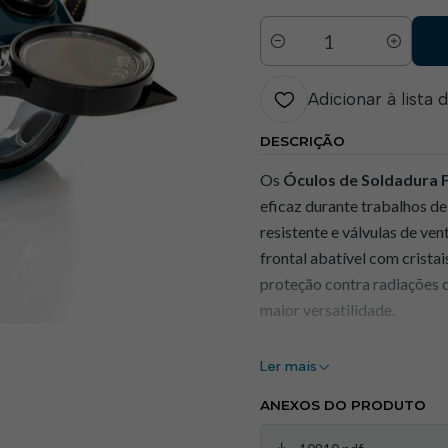
Quantidade
Adicionar à lista 
DESCRIÇÃO
Os
Óculos de Soldadura 
eficaz durante trabalhos d
resistente e válvulas de ve
frontal abatível com crista
proteção contra radiações d
maior versatilidade.
Ler mais
Benefícios:
ANEXOS DO PRODUTO
Proteção Eficaz:
Lente