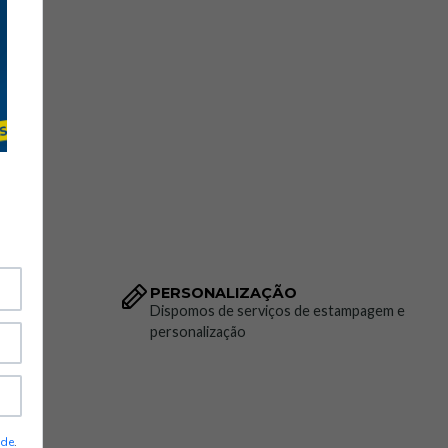
PERSONALIZAÇÃO
to da
Dispomos de serviços de estampagem e
personalização
ade
.