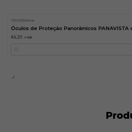
10510
|
Safetop
Óculos de Proteção Panorâmicos PANAVISTA c
€6,35
+ IVA
Quantidade
Prod