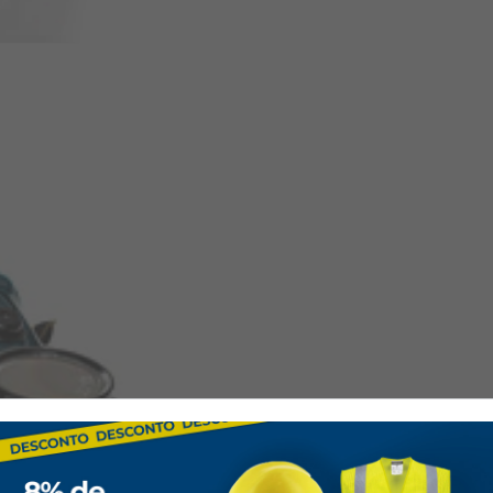
EN166 1F:
Proteção oc
EN169:
Filtros para so
EN175:
Equipamentos p
técnicas afins.
Característ
Referência:
10910
Material da Montura
Tipo de Lente:
Crista
Filtros Adicionais:
Inc
Sistema de Ventilaçã
Ajuste:
Cinta elástica 
Peso:
Aproximadamen
Embalagem:
Unidade m