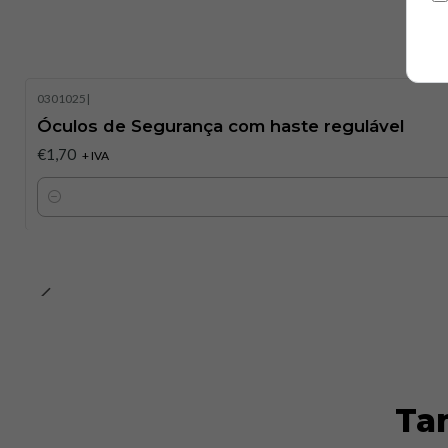
0301025
|
Óculos de Segurança com haste regulável
€1,70
+ IVA
Quantidade
Ta