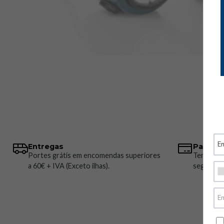
Entregas
Pagame
Portes grátis em encomendas superiores
Temos vá
a 60€ + IVA (Exceto ilhas).
seguros