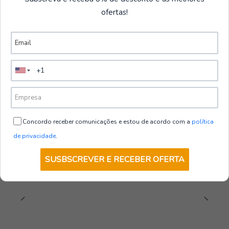
ofertas!
Descartáveis
Ver mais produtos
|
PAYPER
Fato de Proteção Descartável 56B |
Payper​
€21,05
de
+ IVA
Concordo receber comunicações e estou de acordo com a
política
de privacidade
.
VER OPÇÕES
SUSBSCREVER E RECEBER OFERTA