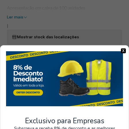
Apresentação em caixa de 100 unidades
Ler mais
|
Mostrar stock das localizações
PARTILHAR ESTE PRODUTO
X
Entregas
Pagamentos
Seguros
Portes grátis em
Temos vários métodos
encomendas superiores
de pagamento seguros
a 60€ + IVA (Exceto
ilhas).
Exclusivo para Empresas
Subscreva e receba 8% de desconto e as melhores