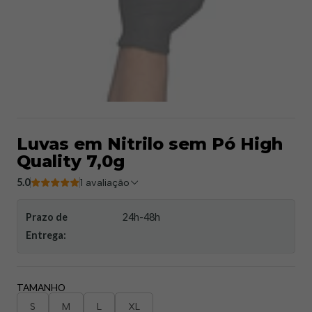
Luvas em Nitrilo sem Pó High
Quality 7,0g
5.0
1 avaliação
Prazo de
24h-48h
Entrega:
TAMANHO
S
M
L
XL