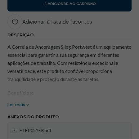
ADICIONAR AO CARRINHO
Adicionar à lista de favoritos
DESCRIÇÃO
A Correia de Ancoragem Sling Portwest é um equipamento
essencial para garantir a sua segurança em diferentes
aplicações de trabalho. Com resistência excecional e
versatilidade, este produto confiável proporciona
tranquilidade e proteção durante as tarefas.
Benefícios:
Ler mais
Segurança em Ancoragem: Mantenha-se seguro e
estável durante trabalhos que envolvam ancoragem.
ANEXOS DO PRODUTO
Resistência Superior: Fabricada com materiais de alta
qualidade, oferece resistência excepcional para
FTFP02YER.pdf
suportar cargas pesadas.