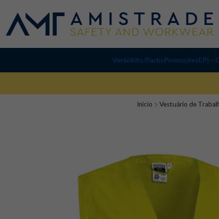
Verão
Kits/Packs
Promoções
EPI
C
Início
Vestuário de Trabal