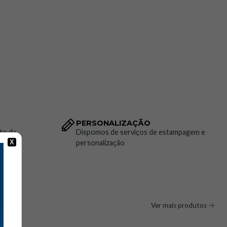
o, ideal para condições de trabalho exigentes.
tico
: Vários bolsos funcionais permitem fácil acesso a
essenciais, aumentando a produtividade no trabalho.
ilização
a
PERSONALIZAÇÃO
to da
Dispomos de serviços de estampagem e
ação
personalização
X
s Normativas
europeia para requisitos gerais de vestuário de proteção.
 1
: Certificação para vestuário de alta visibilidade, garantindo
uipamento de Proteção Individual (EPI) de Categoria II.
Ver mais produtos