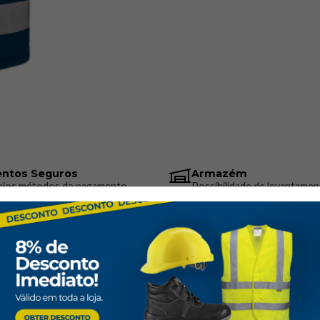
prolongado com confort
Armazenamento Prá
ferramentas e objetos 
Áreas de Ut
Construção
Segurança Rodoviári
Logística
Serviços Públicos
ntos Seguros
Armazém
rios métodos de pagamento
Possibilidade de levantamen
Manutenção e Repar
encomenda
Referência
EN ISO 13688
: Norma 
EN ISO 20471, Classe
Coletes AV
a conformidade como Eq