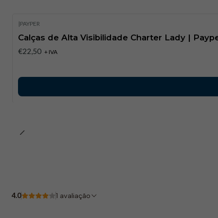
|
PAYPER
Calças de Alta Visibilidade Charter Lady | Payp
€22,50
+ IVA
4.0
1 avaliação