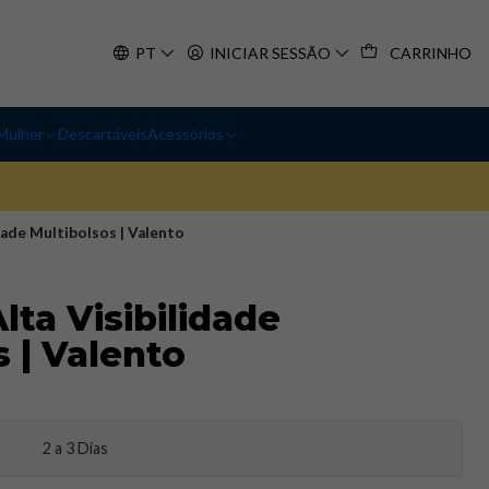
PT
INICIAR SESSÃO
CARRINHO
Mulher
Descartáveis
Acessórios
dade Multibolsos | Valento
lta Visibilidade
 | Valento
2 a 3 Dias