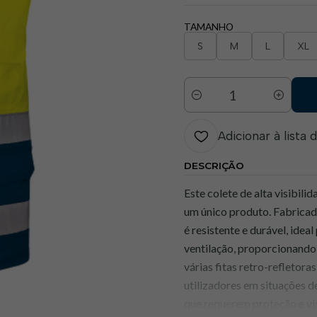
TAMANHO
S
M
L
XL
Quantidade
Adicionar à lista 
DESCRIÇÃO
Este colete de alta visibil
um único produto. Fabricad
é resistente e durável, idea
ventilação, proporcionando
várias fitas retro-refletor
utilizadores em situações d
que requerem proteção e vis