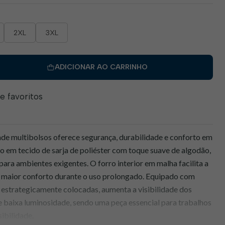
2XL
3XL
ADICIONAR AO CARRINHO
de favoritos
idade multibolsos oferece segurança, durabilidade e conforto em
o em tecido de sarja de poliéster com toque suave de algodão,
l para ambientes exigentes. O forro interior em malha facilita a
 maior conforto durante o uso prolongado. Equipado com
as estrategicamente colocadas, aumenta a visibilidade dos
e baixa luminosidade, sendo uma peça essencial para trabalhos
ibilidade.