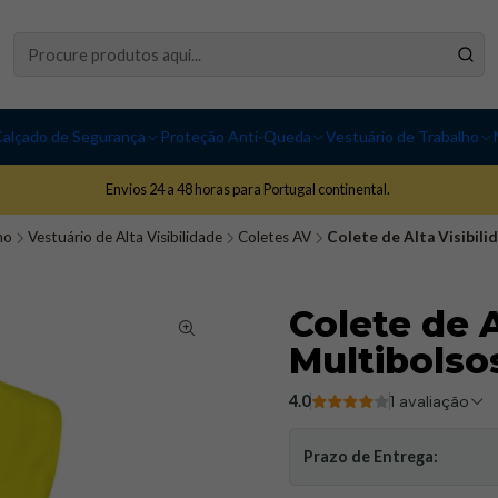
alçado de Segurança
Proteção Anti-Queda
Vestuário de Trabalho
Envios 24 a 48 horas para Portugal continental.
ho
Vestuário de Alta Visibilidade
Coletes AV
Colete de Alta Visibili
Colete de A
Multibolsos
4.0
1 avaliação
Prazo de Entrega: