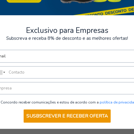
ade | Portwest
Exclusivo para Empresas
Subscreva e receba 8% de desconto e as melhores ofertas!
VER OPÇÕES
Concordo receber comunicações e estou de acordo com a
política de privacid
SUSBSCREVER E RECEBER OFERTA
mbém pode estar interess