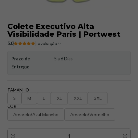
Colete Executivo Alta
Visibilidade Paris | Portwest
5.0
1 avaliação
Prazo de
5 a 6 Dias
Entrega:
TAMANHO
S
M
L
XL
XXL
3XL
COR
Amarelo/Azul Marinho
Amarelo/Vermelho