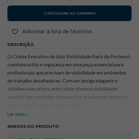
Quantidade
ADICIONAR AO CARRINHO
Adicionar à lista de favoritos
DESCRIÇÃO
O Colete Executivo de Alta Visibilidade Paris da Portwest
combina estilo e segurança em uma peça essencial para
profissionais que precisam de visibilidade em ambientes
de trabalho desafiadores. Com um design elegante e
detalhes executivos, este colete oferece visibilidade
superior em condições de pouca luz, garantindo que você
esteja sempre seguro e bem vestido.
Ler mais
Características Principais:
ANEXOS DO PRODUTO
Estilo Executivo:
Design sofisticado com detalhes