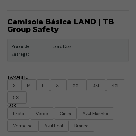
Camisola Básica LAND | TB
Group Safety
Prazo de
5 a 6 Dias
Entrega:
TAMANHO
S
M
L
XL
XXL
3XL
4XL
5XL
COR
Preto
Verde
Cinza
Azul Marinho
Vermelho
Azul Real
Branco