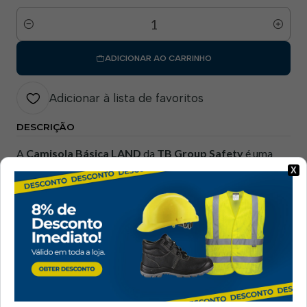
Quantidade
ADICIONAR AO CARRINHO
Adicionar à lista de favoritos
DESCRIÇÃO
A
Camisola Básica LAND
da
TB Group Safety
é uma
peça de vestuário profissional concebida para
X
proporcionar
conforto, resistência e versatilidade
no
uso diário. Com um design simples e corte clássico, é ideal
para ambientes de trabalho gerais, fardamento de equipas
ou utilização profissional sem requisitos específicos de
proteção.
Ler mais
⸻