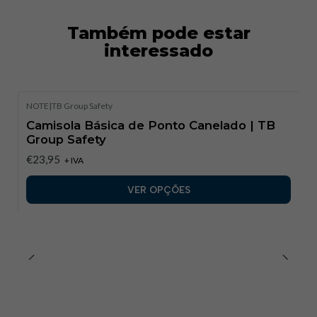
• Indústria ligeira
Também pode estar
interessado
• Logística e armazéns
• Manutenção geral
NOTE
|
TB Group Safety
• Serviços e equipas técnicas
Camisola Básica de Ponto Canelado | TB
Group Safety
• Uso profissional diário
€23,95
+ IVA
⸻
VER OPÇÕES
Características Técnicas:
•
Marcação CE:
Não aplicável — vestuário profissional
sem função de EPI.
•
Marca:
TB Group Safety