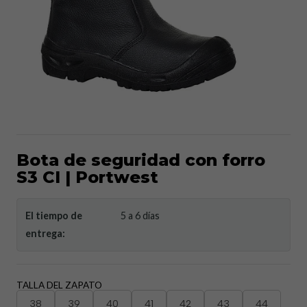
Bota de seguridad con forro
S3 CI | Portwest
El tiempo de
5 a 6 días
entrega:
TALLA DEL ZAPATO
38
39
40
41
42
43
44