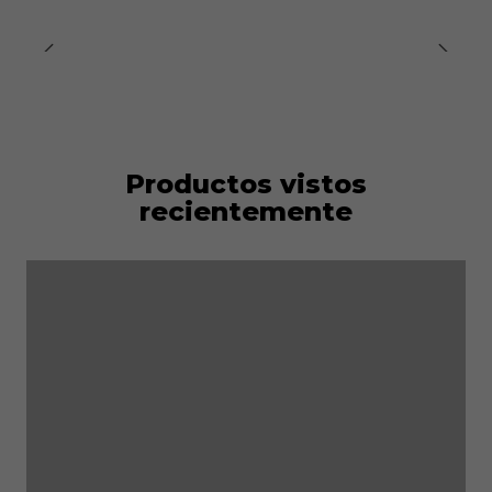
Referencias normativas:
EN ISO 20345:2011 S3 SRC
Certificado CE
Productos vistos
recientemente