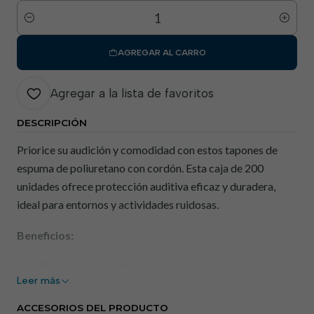
Cantidad
AGREGAR AL CARRO
Agregar a la lista de favoritos
DESCRIPCIÓN
Priorice su audición y comodidad con estos tapones de
espuma de poliuretano con cordón. Esta caja de 200
unidades ofrece protección auditiva eficaz y duradera,
ideal para entornos y actividades ruidosas.
Beneficios:
Reducción de ruido: bloquea eficazmente el ruido
Leer más
excesivo, protegiendo sus oídos de la exposición a
altos niveles de sonido.
ACCESORIOS DEL PRODUCTO