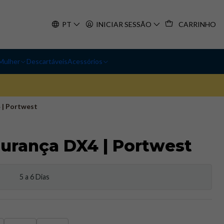
PT
INICIAR SESSÃO
CARRINHO
Mulher
Descartáveis
Acessórios
 | Portwest
gurança DX4 | Portwest
5 a 6 Dias