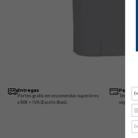
Entregas
Pagame
Portes grátis em encomendas superiores
Temos vá
a 80€ + IVA (Exceto ilhas).
seguros