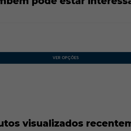
mbém pode estar interess
VER OPÇÕES
utos visualizados recente