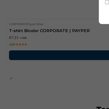
CORPORATE
|
Payper Wear
T-shirt Bicolor CORPORATE | PAYPER
€7,15
+ IVA
5.0