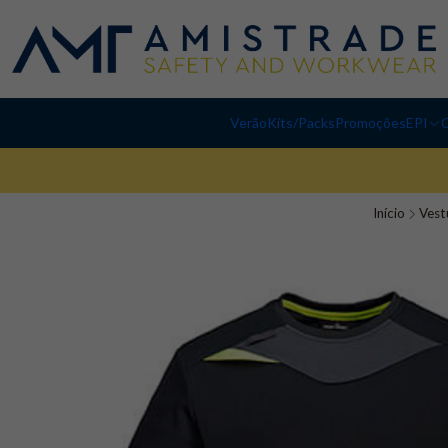
Verão
Kits/Packs
Promoções
EPI
C
Início
Vest