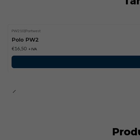
Ta
PW210
|
Portwest
Polo PW2
€16,50
+ IVA
Prod