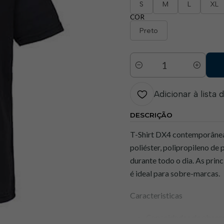
S
M
L
XL
COR
Preto
Quantidade
Adicionar à lista 
DESCRIÇÃO
T-Shirt DX4 contemporânea 
poliéster, polipropileno de
durante todo o dia. As princ
é ideal para sobre-marcas.
Caracteristicas
Capacidades de absorç