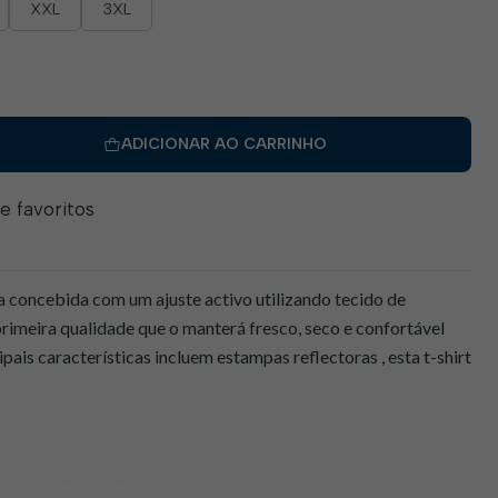
XXL
3XL
ADICIONAR AO CARRINHO
de favoritos
concebida com um ajuste activo utilizando tecido de
 primeira qualidade que o manterá fresco, seco e confortável
ipais características incluem estampas reflectoras , esta t-shirt
ão, arrefecimento e secagem