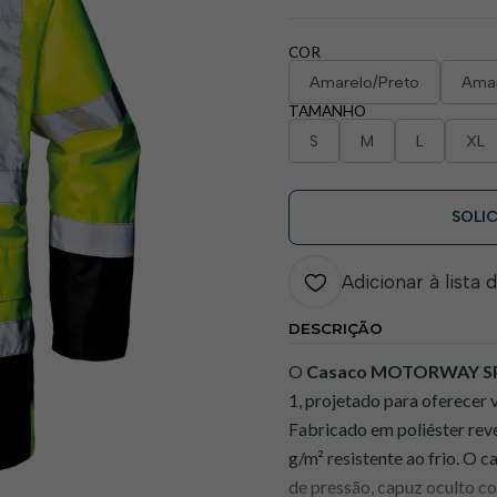
COR
Amarelo/Preto
Amar
TAMANHO
S
M
L
XL
SOLI
Adicionar à lista 
DESCRIÇÃO
O
Casaco MOTORWAY S
1, projetado para oferecer 
Fabricado em poliéster rev
g/m² resistente ao frio. O c
de pressão, capuz oculto c