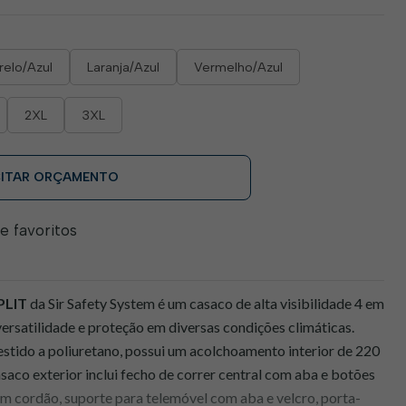
elo/Azul
Laranja/Azul
Vermelho/Azul
2XL
3XL
CITAR ORÇAMENTO
de favoritos
PLIT
da Sir Safety System é um casaco de alta visibilidade 4 em
versatilidade e proteção em diversas condições climáticas.
estido a poliuretano, possui um acolchoamento interior de 220
asaco exterior inclui fecho de correr central com aba e botões
om cordão, suporte para telemóvel com aba e velcro, porta-