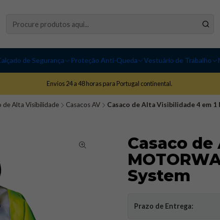
alçado de Segurança
Proteção Anti-Queda
Vestuário de Trabalho
Envios 24 a 48 horas para Portugal continental.
 de Alta Visibilidade
Casacos AV
Casaco de Alta Visibilidade 4 em 
Casaco de A
MOTORWAY 
System
Prazo de Entrega: