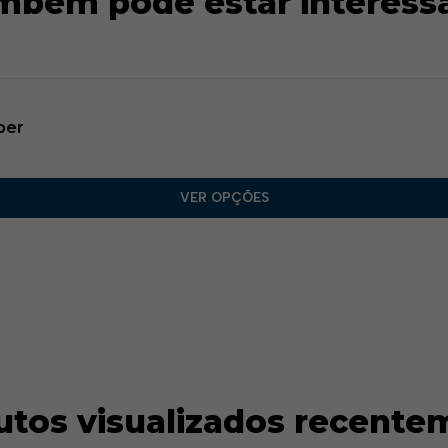
mbém pode estar interess
per
VER OPÇÕES
utos visualizados recente