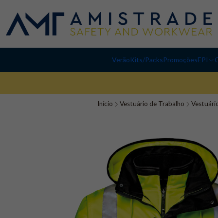
Verão
Kits/Packs
Promoções
EPI
C
Início
Vestuário de Trabalho
Vestuário