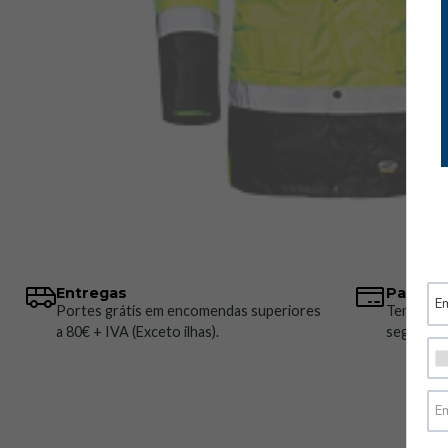
Entregas
Pagame
Portes grátis em encomendas superiores
Temos vá
a 80€ + IVA (Exceto ilhas).
seguros