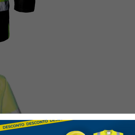
Conforto
: Gola em te
Áreas de Ut
Construção e obras ro
Logística e transporte
Trabalhos ao ar livre e
Característ
Material Exterior
: Po
Acolchoamento Inter
Fecho
: Zíper central 
Capuz
: Oculto com co
Bolsos
:
Suporte para tele
Porta-crachá amov