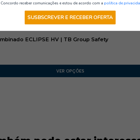
Casacos AV
Concordo receber comunicações e estou de acordo com a
política de privacid
SUSBSCREVER E RECEBER OFERTA
 Combinado ECLIPSE HV | TB Group Safety
VER OPÇÕES