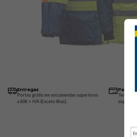
Entregas
Pagame
Portes grátis em encomendas superiores
Temos vá
a 80€ + IVA (Exceto ilhas).
seguros