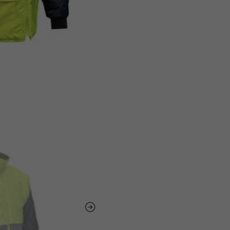
Camada Exterior
: 1
(180 g/m²)
Forro
: 100% Poliéste
Referência
EN 343-2003+A1-200
EN ISO 20471-2013+
ambientes perigosos