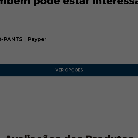
mbém pode estar interess
ER-PANTS | Payper
VER OPÇÕES