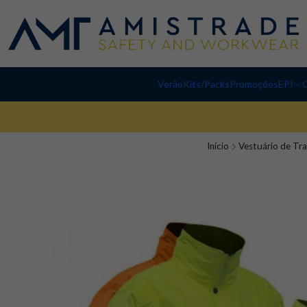
Verão
Kits/Packs
Promoções
EPI
C
Início
Vestuário de Tr