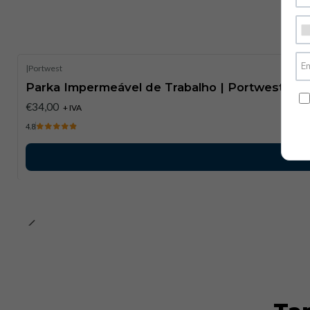
|
Portwest
Parka Impermeável de Trabalho | Portwest
€34,00
+ IVA
4.8