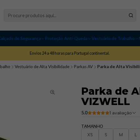
alçado de Segurança
Proteção Anti-Queda
Vestuário de Trabalho
Envios 24 a 48 horas para Portugal continental.
abalho
Vestuário de Alta Visibilidade
Parkas AV
Parka de Alta Visibi
Parka de Al
VIZWELL
5.0
1 avaliação
TAMANHO
XS
S
M
L