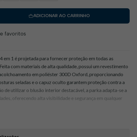
ADICIONAR AO CARRINHO
de favoritos
e 4 em 1 é projetada para fornecer proteção em todas as
Feita com materiais de alta qualidade, possui um revestimento
e acolchoamento em poliéster 300D Oxford, proporcionando
costuras seladas e o capuz oculto garantem proteção contra a
 de utilizar o blusão interior destacável, a parka adapta-se a
dades, oferecendo alta visibilidade e segurança em qualquer
cas Principais
íveis
: Adaptável a diferentes condições meteorológicas.
alizações