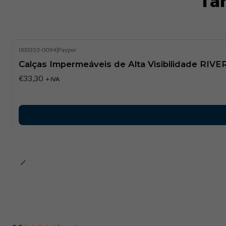
Ta
000353-0094
|
Payper
Calças Impermeáveis de Alta Visibilidade RIV
€33,30
+ IVA