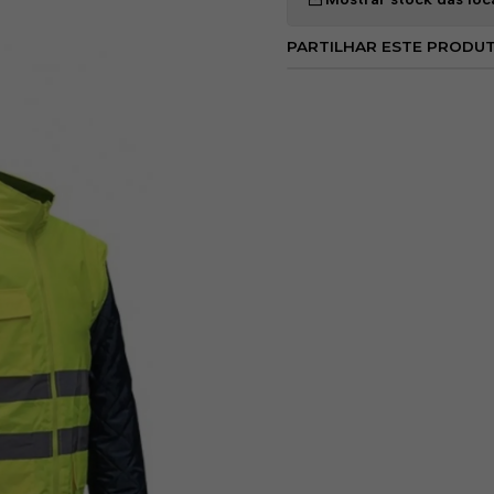
Alta Visibilidade
: Fit
Blusão Interior Dest
PARTILHAR ESTE PRODU
Capuz Oculto
: Prote
Bolsos Práticos
: Bol
camadas.
Benefícios
Versatilidade
: Ajusta
Segurança
: Alta visi
Personalização
: Aces
Áreas de A
Construção civil e obr
Trabalhos ao ar livre e
Profissionais que nece
Composiçã