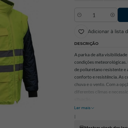
Quantidade
Adicionar à lista 
DESCRIÇÃO
A parka de alta visibilidad
condições meteorológicas. 
de poliuretano resistente 
conforto e resistência. As 
chuva e o vento. Com a opção
diferentes climas e necessi
situação.
Ler mais
Característi
|
4 Configurações Poss
Mostrar stock das loc