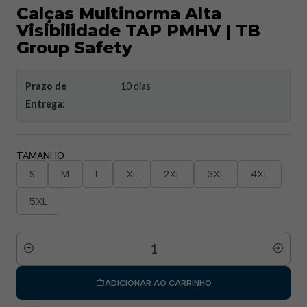
Calças Multinorma Alta
Visibilidade TAP PMHV | TB
Group Safety
Prazo de
10 dias
Entrega:
TAMANHO
S
M
L
XL
2XL
3XL
4XL
5XL
Quantidade
ADICIONAR AO CARRINHO