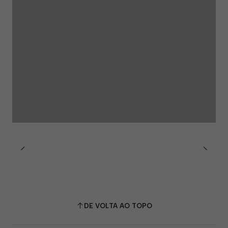
•
EN 1149-5
— Propriedades eletrostáticas.
•
IEC 61482-2
— Proteção contra arco elétrico.
•
EN ISO 20471
— Vestuário de alta visibilidade.
•
Género:
Unissexo
DE VOLTA AO TOPO