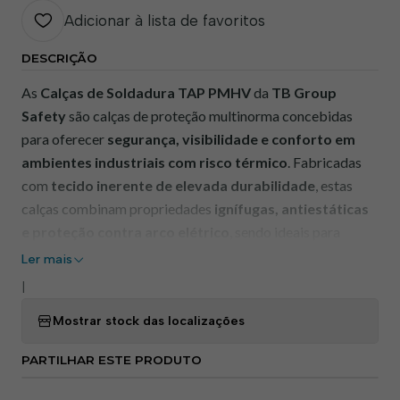
Adicionar à lista de favoritos
DESCRIÇÃO
As
Calças de Soldadura TAP PMHV
da
TB Group
Safety
são calças de proteção multinorma concebidas
para oferecer
segurança, visibilidade e conforto em
ambientes industriais com risco térmico
. Fabricadas
com
tecido inerente de elevada durabilidade
, estas
calças combinam propriedades
ignífugas, antiestáticas
e proteção contra arco elétrico
, sendo ideais para
trabalhos de soldadura e processos industriais
Ler mais
semelhantes. A presença de
tecido fluorescente e
|
bandas retrorrefletoras
aumenta a visibilidade do
Mostrar stock das localizações
trabalhador em ambientes de trabalho exigentes.
PARTILHAR ESTE PRODUTO
⸻