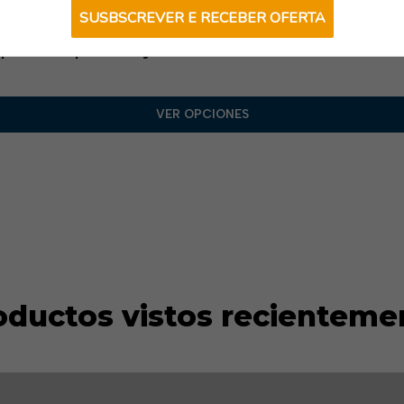
•
Bolsillos:
SUSBSCREVER E RECEBER OFERTA
– 3 bolsillos externos con c
 | TB Group Security
– 2 bolsillos interiores.
•
Cuello:
Cuello alto con pr
•
Puños:
Con acabado refor
VER OPCIONES
•
Corte:
Regular/entallado
.
•
Instrucciones de cuidad
secar en secadora.
oductos vistos recienteme