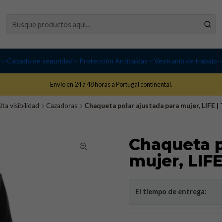
I
Calzado de seguridad
Protección Anticaídas
Vestuario de trabajo
Envío en 24 a 48 horas a Portugal continental.
lta visibilidad
Cazadoras
Chaqueta polar ajustada para mujer, LIFE |
Chaqueta p
mujer, LIF
El tiempo de entrega: