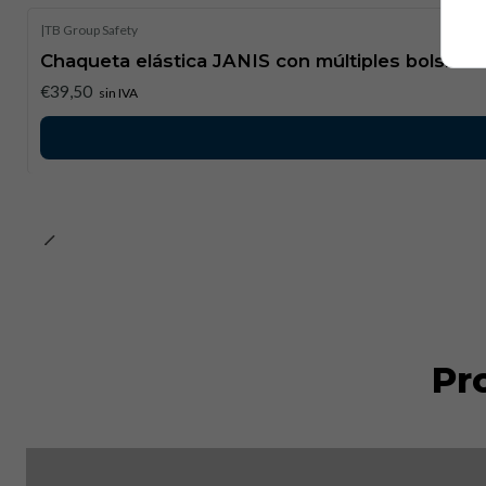
|
TB Group Safety
Chaqueta elástica JANIS con múltiples bolsillos
€39,50
sin IVA
Pr