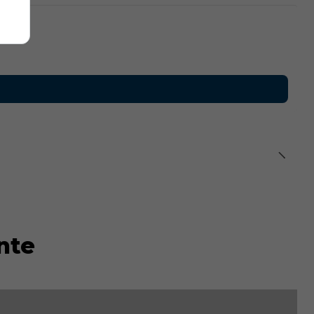
remallera,
otección para la barbilla.
zado para un mejor ajuste.
o:
Lavar a un máximo de
30°C
, no usar lejía, no planchar y no
nte