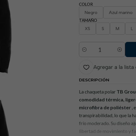
COLOR
Negro
Azul marino
TAMAÑO
XS
S
M
L
Cantidad
Agregar a la lista
DESCRIPCIÓN
La chaqueta polar
TB Grou
comodidad térmica, liger
microfibra de poliéster
, 
transpirabilidad, lo que la
frío moderado. Su diseño aj
libertad de movimiento y fac