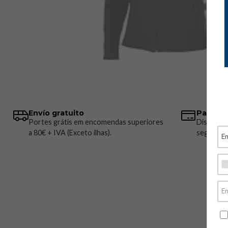
Envío gratuito
Pagos 
Portes grátis em encomendas superiores
Disponem
a 80€ + IVA (Exceto ilhas).
seguros.