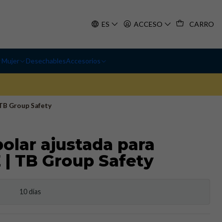
ES
ACCESO
CARRO
Mujer
Desechables
Accesorios
 TB Group Safety
olar ajustada para
E | TB Group Safety
10 días