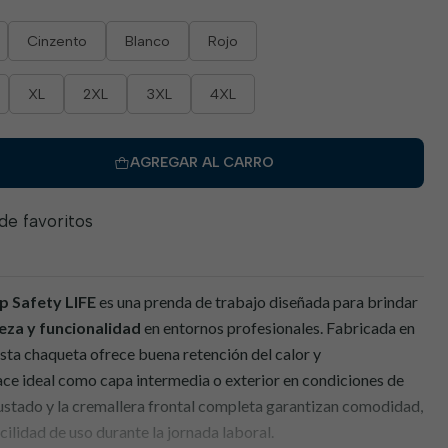
Cinzento
Blanco
Rojo
XL
2XL
3XL
4XL
AGREGAR AL CARRO
 de favoritos
p Safety
LIFE
es una prenda de trabajo diseñada para brindar
eza y funcionalidad
en entornos profesionales. Fabricada en
esta chaqueta ofrece buena retención del calor y
 hace ideal como capa intermedia o exterior en condiciones de
ustado y la cremallera frontal completa garantizan comodidad,
ilidad de uso durante la jornada laboral.