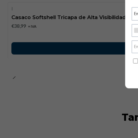
|
Casaco Softshell Tricapa de Alta Visibilidade
€38,99
+ IVA
Ta