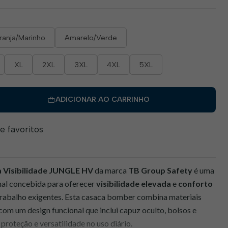
ranja/Marinho
Amarelo/Verde
XL
2XL
3XL
4XL
5XL
ADICIONAR AO CARRINHO
de favoritos
 Visibilidade JUNGLE HV
da marca
TB Group Safety
é uma
onal concebida para oferecer
visibilidade elevada
e
conforto
rabalho exigentes. Esta casaca bomber combina materiais
 com um design funcional que inclui capuz oculto, bolsos e
proteção e versatilidade no uso diário.