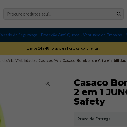
alçado de Segurança
Proteção Anti-Queda
Vestuário de Trabalho
Envios 24 a 48 horas para Portugal continental.
 de Alta Visibilidade
Casacos AV
Casaco Bomber de Alta Visibilidad
Casaco Bom
2 em 1 JUN
Safety
Prazo de Entrega: