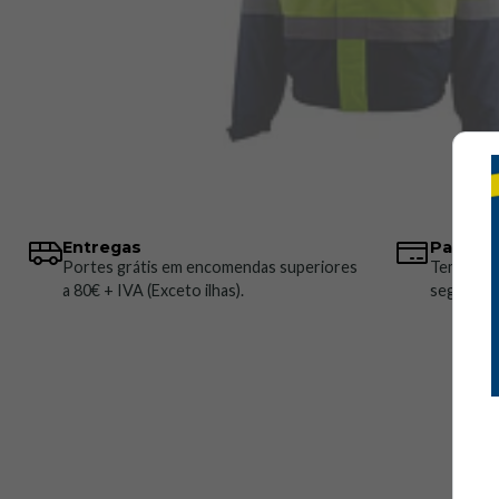
Entregas
Pagame
Portes grátis em encomendas superiores
Temos vá
a 80€ + IVA (Exceto ilhas).
seguros