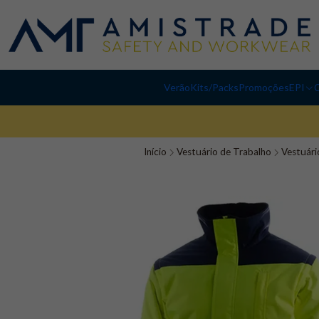
Verão
Kits/Packs
Promoções
EPI
C
Início
Vestuário de Trabalho
Vestuário