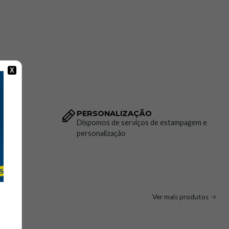
 e resgate
X
cas Técnicas:
PERSONALIZAÇÃO
to da
Dispomos de serviços de estampagem e
personalização
rescente com revestimento PU
ado
ipal 190 g/m²; forro 60 g/m²; enchimento 160 g/m²
lto com tapa e velcros
Ver mais produtos
rais com cremalheira e um bolso no peito com fecho
zentas de 5 cm