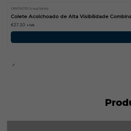
ORION
|
TB Group Safety
Colete Acolchoado de Alta Visibilidade Combi
€27,10
+ IVA
Prod