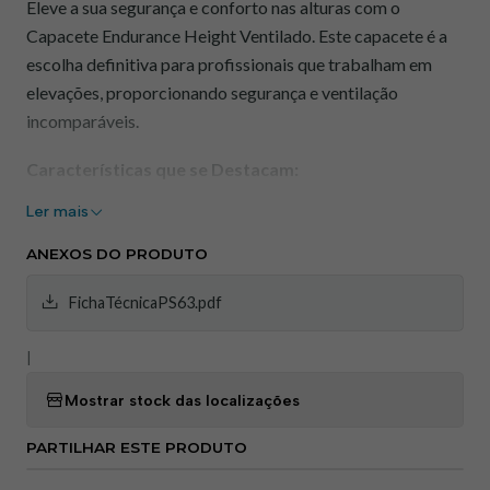
Eleve a sua segurança e conforto nas alturas com o
Capacete Endurance Height Ventilado. Este capacete é a
escolha definitiva para profissionais que trabalham em
elevações, proporcionando segurança e ventilação
incomparáveis.
Características que se Destacam:
Ler mais
Ventilação Avançada:
Aberturas estrategicamente
colocadas mantêm o fluxo de ar constante, evitando o
ANEXOS DO PRODUTO
superaquecimento.
Proteção Resistente:
Construído para resistir a
FichaTécnicaPS63.pdf
impactos e quedas, oferecendo segurança nas alturas.
|
Design Ergonómico:
O ajuste confortável e a
estabilidade asseguram que o capacete permaneça
Mostrar stock das localizações
seguro durante o uso.
Acessórios Adaptáveis:
O capacete pode ser
PARTILHAR ESTE PRODUTO
personalizado com acessórios, como viseiras ou