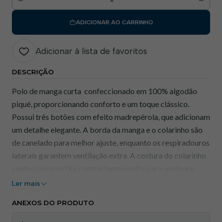
Quantidade
ADICIONAR AO CARRINHO
Adicionar à lista de favoritos
DESCRIÇÃO
Polo de manga curta confeccionado em 100% algodão
piqué, proporcionando conforto e um toque clássico.
Possui três botões com efeito madrepérola, que adicionam
um detalhe elegante. A borda da manga e o colarinho são
de canelado para melhor ajuste, enquanto os respiradouros
laterais garantem ventilação extra. A costura do colarinho
conta com uma tira contrastante oculta para um toque
discreto de estilo. As costuras elásticas e a tira de reforço
Ler mais
lateral aumentam a durabilidade.
ANEXOS DO PRODUTO
Características Principais