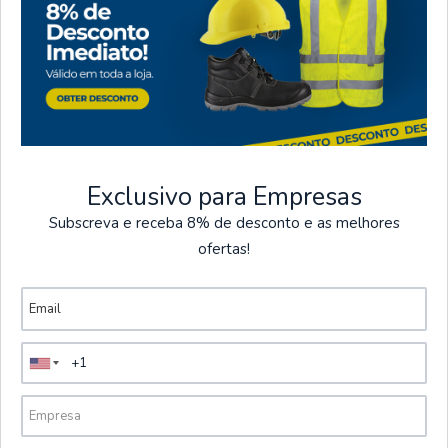
Entregas
Pagamentos
Seguros
Portes grátis em
Temos vários métodos
encomendas superiores
de pagamento seguros
a 60€ + IVA (Exceto
Exclusivo para Empresas
ilhas).
Subscreva e receba 8% de desconto e as melhores
ofertas!
Acessórios para o Calor
Ver mais produtos
CS24BKR
|
Portwest
Cachecol Multiusos | Portwest