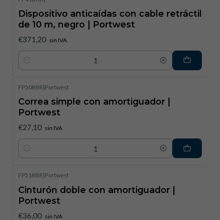
Dispositivo anticaídas con cable retráctil
de 10 m, negro | Portwest
€371,20
sin IVA
Cantidad
FP50RBR
|
Portwest
Correa simple con amortiguador |
Portwest
€27,10
sin IVA
Cantidad
FP51RBR
|
Portwest
Cinturón doble con amortiguador |
Portwest
€36,00
sin IVA