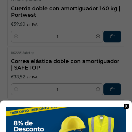
Cuerda doble con amortiguador 140 kg |
Portwest
€59,60
sin IVA
Cantidad
80228
|
Safetop
Correa elástica doble con amortiguador
| SAFETOP
€33,52
sin IVA
Cantidad
80163
|
Safetop
X
Correa elástica de 1,8 m con absorbedor
y mosquetones | SAFETOP
€23,10
sin IVA