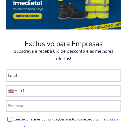
Cantidad
Exclusivo para Empresas
Subscreva e receba 8% de desconto e as melhores
PROMOCIONES
ofertas!
Ofertas exclusivas del 1 de julio al
30 de agosto.
TERMINAN EN
VER PROMOCIONES
Entrega en 24 a 48
Pagos seguros
horas.
Todos los pagos en la
Concordo receber comunicações e estou de acordo com a
política
Envio gratuito em
tienda son seguros.