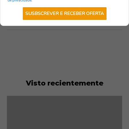
de privacidade
.
encomendas superiores
a 80 € + IVA, exceto
ilhas.
SUSBSCREVER E RECEBER OFERTA
Visto recientemente