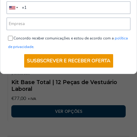
VER OPÇÕES
|
Amistrade
Kit Base Resistente | 8 Peças de
Vestuário Laboral
Concordo receber comunicações e estou de acordo com a
política
€55,00
+ IVA
de privacidade
.
VER OPÇÕES
SUSBSCREVER E RECEBER OFERTA
|
Amistrade
Kit Base Total | 12 Peças de Vestuário
Laboral
€77,00
+ IVA
VER OPÇÕES