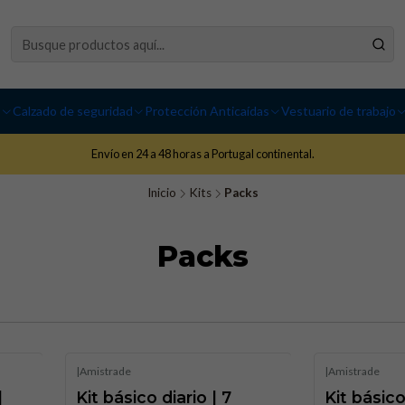
I
Calzado de seguridad
Protección Anticaídas
Vestuario de trabajo
Envío en 24 a 48 horas a Portugal continental.
Inicio
Kits
Packs
Packs
|
Amistrade
|
Amistrade
|
Kit básico diario | 7
Kit básic