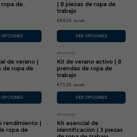
 ropa de
| 8 piezas de ropa de
trabajo
€84,05
A
sin IVA
 OPCIONES
VER OPCIONES
|
Amistrade
ial de verano |
Kit de verano activo | 8
s de ropa de
prendas de ropa de
trabajo
€71,35
A
sin IVA
 OPCIONES
VER OPCIONES
|
Amistrade
to rendimiento |
Kit esencial de
de ropa de
identificación | 3 piezas
de ropa de trabajo