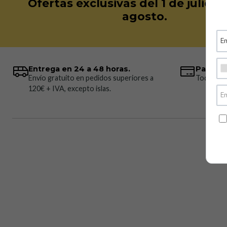
Ofertas exclusivas del 1 de julio a
agosto.
Entrega en 24 a 48 horas.
Pagos 
Envío gratuito en pedidos superiores a
Todos los
120€ + IVA, excepto islas.