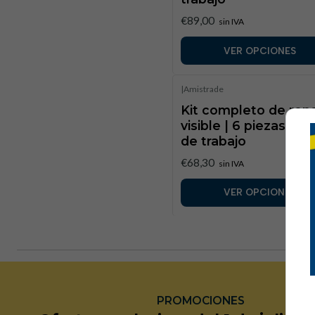
€89,00
sin IVA
VER OPCIONES
|
Amistrade
Kit completo de rop
visible | 6 piezas de 
de trabajo
€68,30
sin IVA
VER OPCIONES
PROMOCIONES