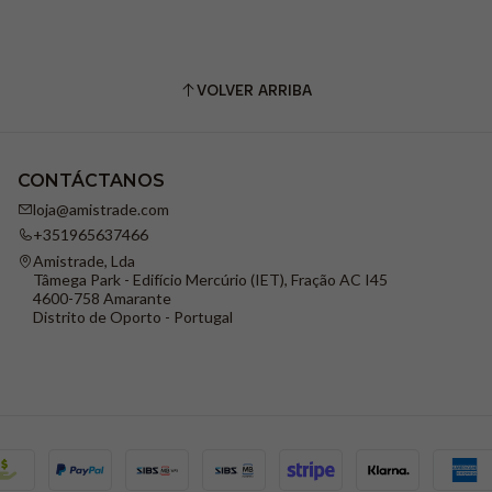
VOLVER ARRIBA
CONTÁCTANOS
loja@amistrade.com
+351965637466
Amistrade, Lda
Tâmega Park - Edifício Mercúrio (IET), Fração AC I45
4600-758 Amarante
Distrito de Oporto - Portugal