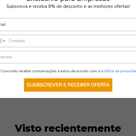
l 30 de
TERMINAN EN
Subscreva e receba 8% de desconto e as melhores ofertas!
seguros
Personalización
 pagos en la tienda son seguros.
Ofrecemos servicios de imp
personalización.
Concordo receber comunicações e estou de acordo com a
política de privacid
SUSBSCREVER E RECEBER OFERTA
Visto recientemente