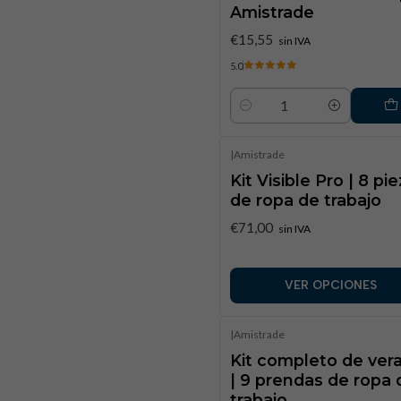
Amistrade
€15,55
sin IVA
5.0
Cantidad
|
Amistrade
Kit Visible Pro | 8 pi
de ropa de trabajo
€71,00
sin IVA
VER OPCIONES
|
Amistrade
Kit completo de ver
| 9 prendas de ropa 
trabajo