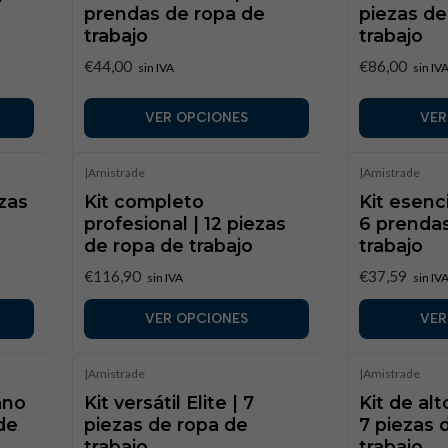
prendas de ropa de
piezas de
trabajo
trabajo
€44,00
€86,00
sin IVA
sin IV
VER OPCIONES
VER
|
Amistrade
|
Amistrade
ezas
Kit completo
Kit esenc
profesional | 12 piezas
6 prenda
de ropa de trabajo
trabajo
€116,90
€37,59
sin IVA
sin IV
VER OPCIONES
VER
|
Amistrade
|
Amistrade
ano
Kit versátil Elite | 7
Kit de al
de
piezas de ropa de
7 piezas 
trabajo
trabajo