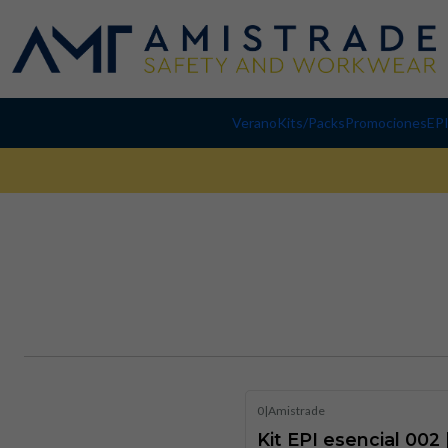
Verano
Kits/Packs
Promociones
EP
0
|
Amistrade
Kit EPI esencial 002 