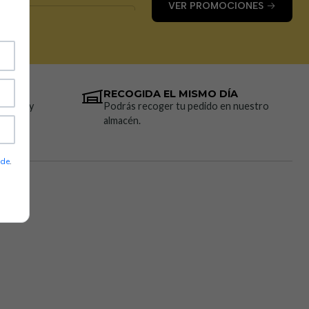
VER PROMOCIONES
RECOGIDA EL MISMO DÍA
resión y
Podrás recoger tu pedido en nuestro
almacén.
ade
.