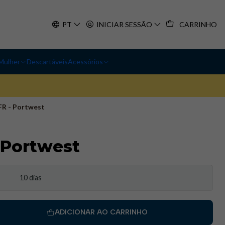
PT
INICIAR SESSÃO
CARRINHO
Mulher
Descartáveis
Acessórios
FR - Portwest
 Portwest
10 dias
ADICIONAR AO CARRINHO