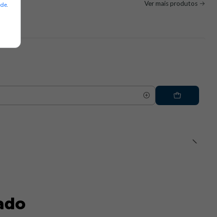
Ver mais produtos
ade
.
ado