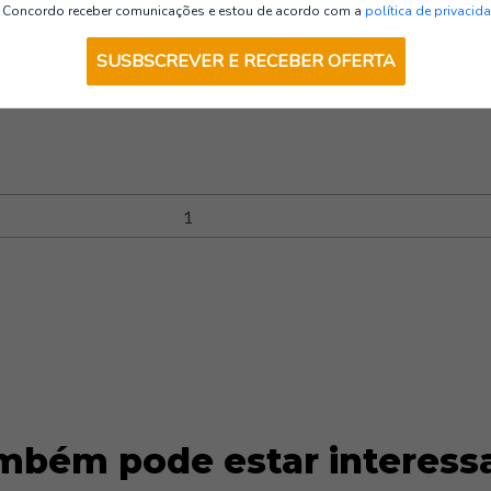
Acessórios Multinorma
Concordo receber comunicações e estou de acordo com a
política de privacid
SUSBSCREVER E RECEBER OFERTA
mbém pode estar interess