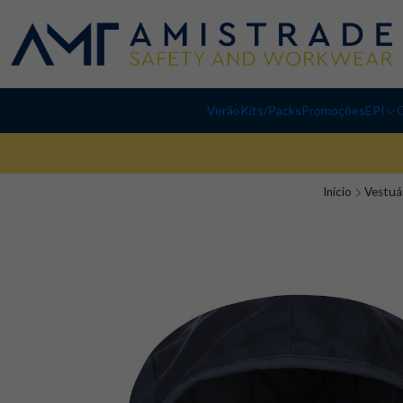
Verão
Kits/Packs
Promoções
EPI
C
Início
Vestuá