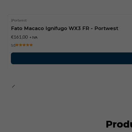
|
Portwest
Fato Macaco Ignífugo WX3 FR - Portwest
€161,00
+ IVA
5.0
Prod