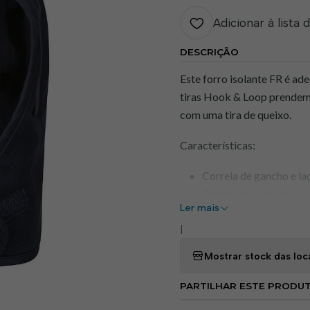
Adicionar à lista 
DESCRIÇÃO
Este forro isolante FR é a
tiras Hook & Loop prendem 
com uma tira de queixo.
Características:
Correia de gancho e la
Cintura traseira elást
Ler mais
Forrado para maior cal
Compatível com a maio
|
Tecido com classifica
Mostrar stock das loc
Certificado CE
Mercado UKCA
PARTILHAR ESTE PRODU