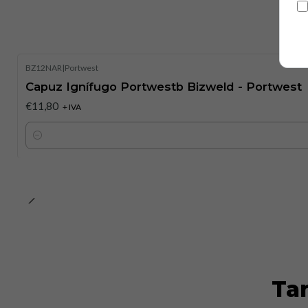
BZ12NAR
|
Portwest
Capuz Ignífugo Portwestb Bizweld - Portwest
€11,80
+ IVA
Quantidade
Ta