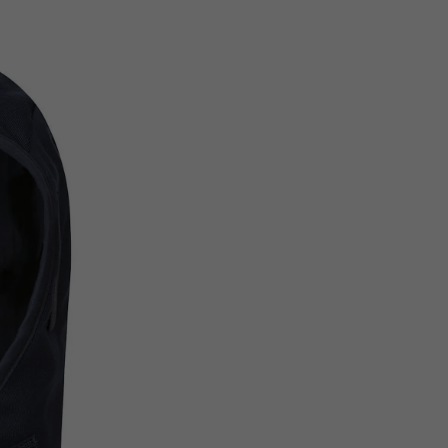
Tecido Exterior : Bizflame
Forro : 100% Algodão com 
Enchimento : Acolchoado 1
Padrão
EN ISO 11612 A1+A2, B1, C1, E2, F1
EN ISO 11611 Classe 1 A1+A2
EN 1149 -5