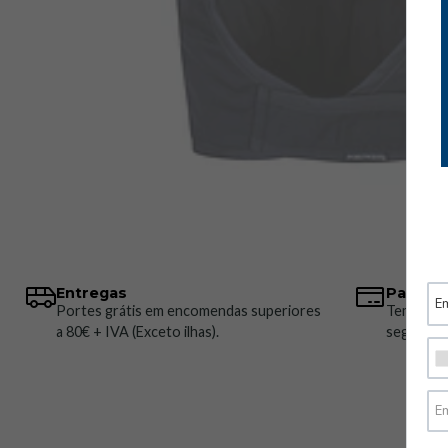
Entregas
Pagame
Portes grátis em encomendas superiores
Temos vá
a 80€ + IVA (Exceto ilhas).
seguros