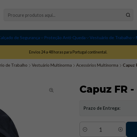
alçado de Segurança
Proteção Anti-Queda
Vestuário de Trabalho
Envios 24 a 48 horas para Portugal continental.
rio de Trabalho
Vestuário Multinorma
Acessórios Multinorma
Capuz 
Capuz FR -
Prazo de Entrega:
Quantidade