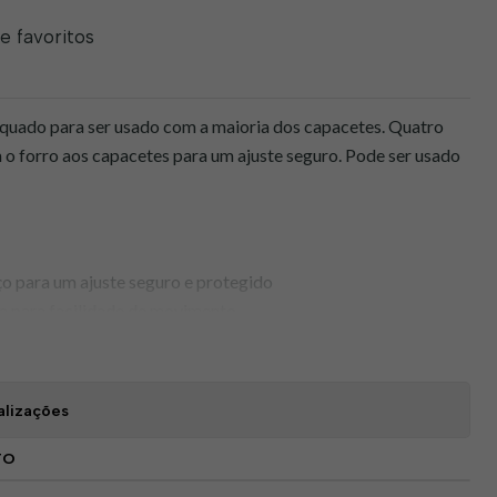
de favoritos
dequado para ser usado com a maioria dos capacetes. Quatro
o forro aos capacetes para um ajuste seguro. Pode ser usado
ço para um ajuste seguro e protegido
ica para facilidade de movimento
or e conforto
ria dos capacetes
ção 40 UPF para bloquear 98% dos raios UV
alizações
TO