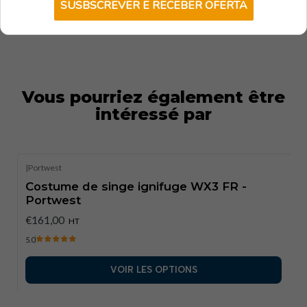
SUSBSCREVER E RECEBER OFERTA
Vous pourriez également être
intéressé par
|
Portwest
Costume de singe ignifuge WX3 FR -
Portwest
€161,00
HT
5.0
VOIR LES OPTIONS