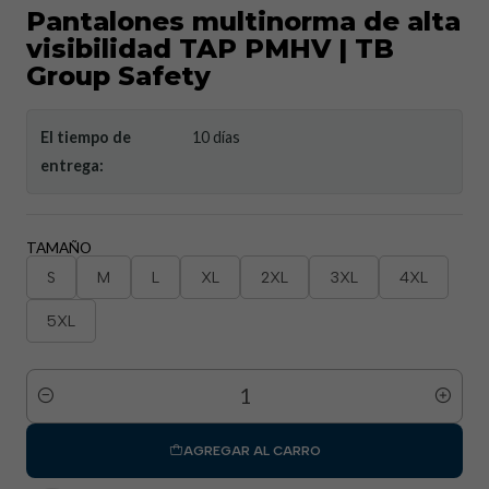
Pantalones multinorma de alta
visibilidad TAP PMHV | TB
Group Safety
El tiempo de
10 días
entrega:
TAMAÑO
S
M
L
XL
2XL
3XL
4XL
5XL
Cantidad
AGREGAR AL CARRO