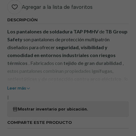
Agregar a la lista de favoritos
DESCRIPCIÓN
Los pantalones de soldadura TAP PMHV
de
TB Group
Safety
son pantalones de protección multipatrón
diseñados para ofrecer
seguridad, visibilidad y
comodidad en entornos industriales con riesgos
térmicos
. Fabricados con
tejido de gran durabilidad
,
estos pantalones combinan propiedades
ignífugas,
antiestáticas y de protección contra arco eléctrico
, lo
que los hace ideales para trabajos de soldadura y procesos
Leer más
industriales similares. La presencia de
tejido fluorescente
|
y bandas retrorreflectantes
aumenta la visibilidad del
Mostrar inventario por ubicación.
trabajador en entornos de trabajo exigentes.
COMPARTE ESTE PRODUCTO
—