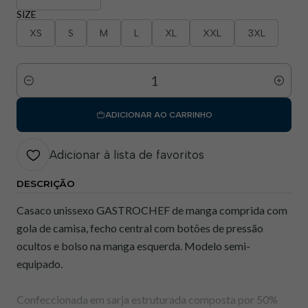
SIZE
XS
S
M
L
XL
XXL
3XL
Quantidade
ADICIONAR AO CARRINHO
Adicionar à lista de favoritos
DESCRIÇÃO
Casaco unissexo GASTROCHEF de manga comprida com
gola de camisa, fecho central com botões de pressão
ocultos e bolso na manga esquerda. Modelo semi-
equipado.
Confeccionada em sarja estruturada composta por 50%