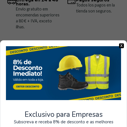
Entrega en 24 a 48
Pagos seguros
horas.
Todos los pagos en la
Envio gratuito em
tienda son seguros.
encomendas superiores
a 80 € + IVA, exceto
ilhas.
X
Visto recientemente
Exclusivo para Empresas
Subscreva e receba 8% de desconto e as melhores