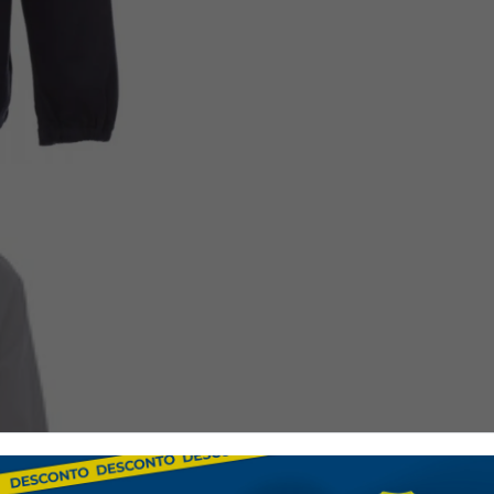
Ideal para profissionais q
Indústrias
Serviços de manutençã
Trabalhos em logístic
Ambientes corporativo
Composiçã
Material
: 100% Algo
Aspeto
: Twill sanfor
encolhimento
Peso
: 260 g/m²