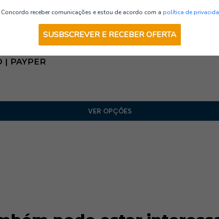
Casacos
Concordo receber comunicações e estou de acordo com a
política de privacid
SUSBSCREVER E RECEBER OFERTA
D | PAYPER
VER OPÇÕES