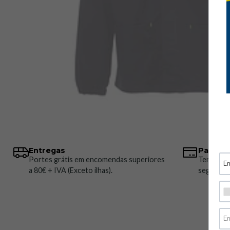
Entregas
Pagame
Portes grátis em encomendas superiores
Temos vá
a 80€ + IVA (Exceto ilhas).
seguros