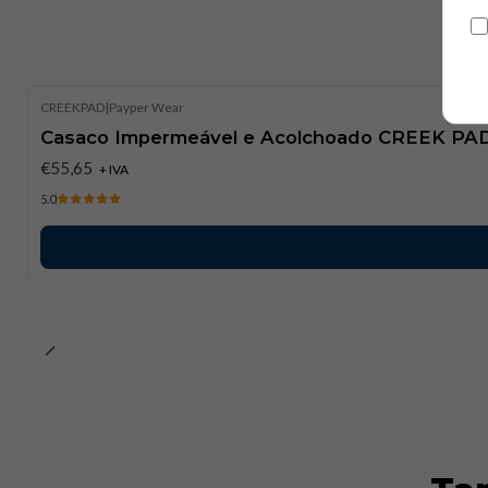
CREEKPAD
|
Payper Wear
Casaco Impermeável e Acolchoado CREEK PA
€55,65
+ IVA
5.0