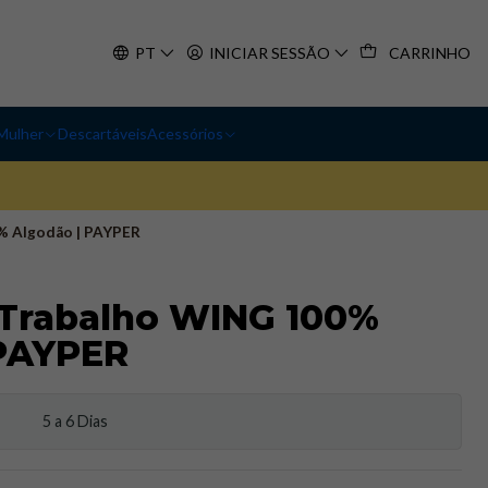
PT
INICIAR SESSÃO
CARRINHO
Mulher
Descartáveis
Acessórios
% Algodão | PAYPER
 Trabalho WING 100%
 PAYPER
5 a 6 Dias