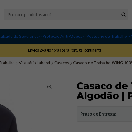
alçado de Segurança
Proteção Anti-Queda
Vestuário de Trabalho
Envios 24 a 48 horas para Portugal continental.
Trabalho
Vestuário Laboral
Casacos
Casaco de Trabalho WING 100
Casaco de
Algodão |
Prazo de Entrega: