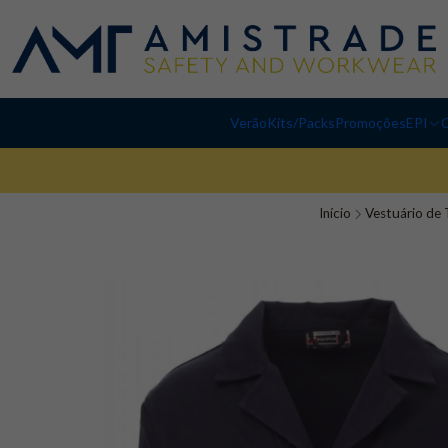
Verão
Kits/Packs
Promoções
EPI
C
Início
Vestuário de 