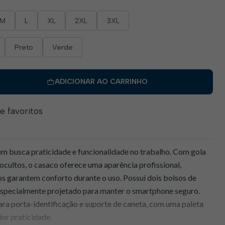
M
L
XL
2XL
3XL
Preto
Verde
ADICIONAR AO CARRINHO
de favoritos
em busca praticidade e funcionalidade no trabalho. Com gola
cultos, o casaco oferece uma aparência profissional,
os garantem conforto durante o uso. Possui dois bolsos de
especialmente projetado para manter o smartphone seguro.
para porta-identificação e suporte de caneta, com uma paleta
or praticidade.