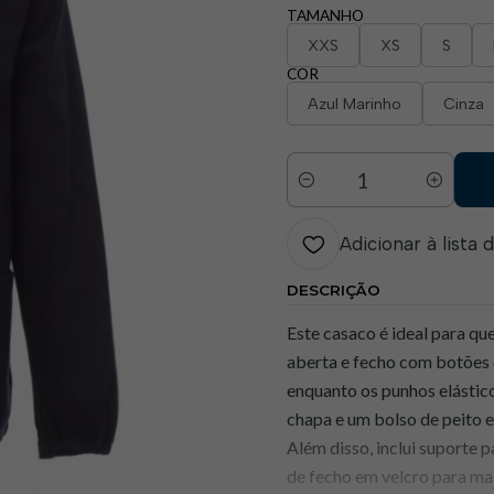
TAMANHO
XXS
XS
S
COR
Azul Marinho
Cinza
Quantidade
Adicionar à lista 
DESCRIÇÃO
Este casaco é ideal para qu
aberta e fecho com botões o
enquanto os punhos elástic
chapa e um bolso de peito 
Além disso, inclui suporte 
de fecho em velcro para mai