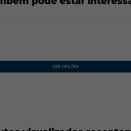
mbém pode estar interess
VER OPÇÕES