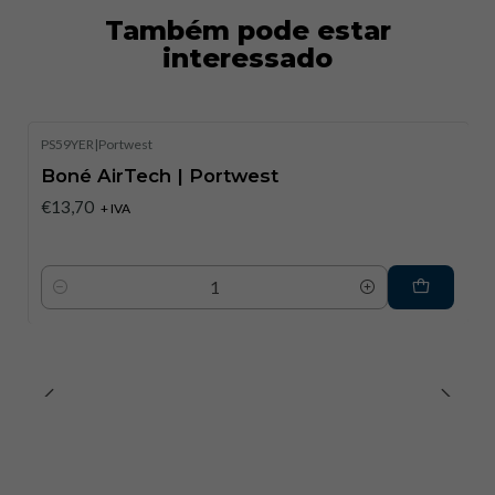
Também pode estar
interessado
PS59YER
|
Portwest
Boné AirTech | Portwest
€13,70
+ IVA
Quantidade