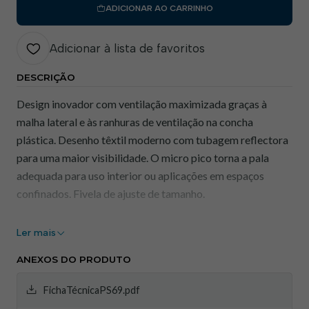
ADICIONAR AO CARRINHO
Adicionar à lista de favoritos
DESCRIÇÃO
Design inovador com ventilação maximizada graças à
malha lateral e às ranhuras de ventilação na concha
plástica. Desenho têxtil moderno com tubagem reflectora
para uma maior visibilidade. O micro pico torna a pala
adequada para uso interior ou aplicações em espaços
confinados. Fivela de ajuste de tamanho.
Caracteristicas
Ler mais
Micro pico (2,5 cm) para melhor visibilidade e para
ANEXOS DO PRODUTO
uso em espaços confinados
Tecido de malha arejada para maior respirabilidade
FichaTécnicaPS69.pdf
Invólucro ABS interno e almofada macia para