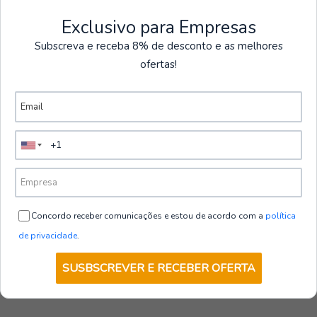
Bónes AntiChoque
Exclusivo para Empresas
Ver mais produtos
Subscreva e receba 8% de desconto e as melhores
ofertas!
|
Safetop
Boné de Proteção Antichoque | Safetop
€10,50
+ IVA
5.0
Quantidade
Concordo receber comunicações e estou de acordo com a
política
de privacidade
.
SUSBSCREVER E RECEBER OFERTA