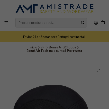
Envios 24 a 48 horas para Portugal continental.
Início
EPI
Bónes AntiChoque
Boné AirTech pala curta | Portwest