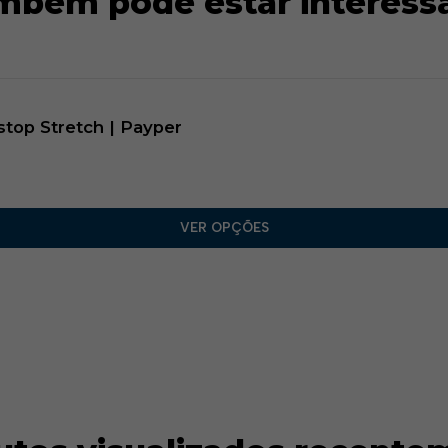
mbém pode estar interess
op Stretch | Payper
VER OPÇÕES