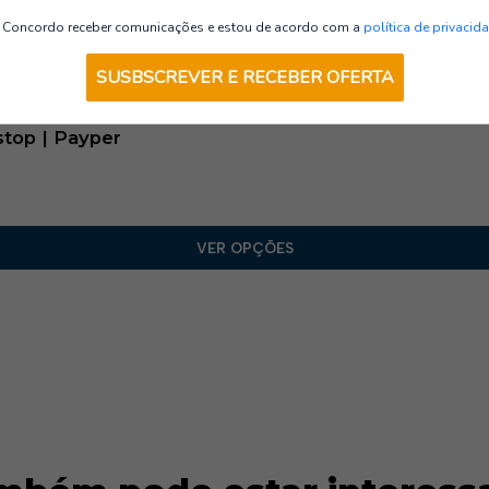
Calções
– 1 bolso porta-smartphon
Concordo receber comunicações e estou de acordo com a
política de privacid
– 1 bolso aberto traseiro c
– 1 bolso porta-fita métric
SUSBSCREVER E RECEBER OFERTA
– 1 passador porta-martelo
• Extras: Faixas refletoras 
top | Payper
VER OPÇÕES