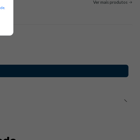
e
Ver mais produtos
ade
.
om duas faixas refletoras
a
e reforços contrastantes