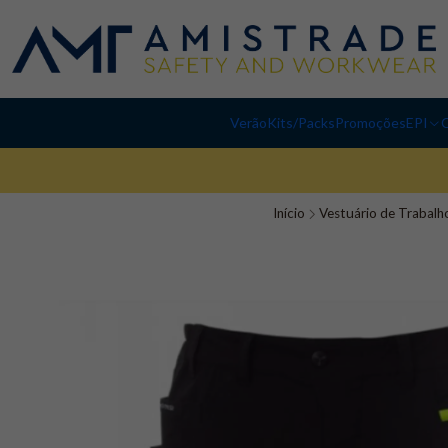
Verão
Kits/Packs
Promoções
EPI
C
Início
Vestuário de Trabalh