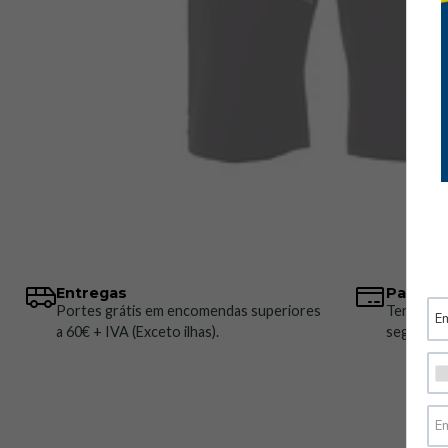
Entregas
Pagame
Portes grátis em encomendas superiores
Temos vá
a 60€ + IVA (Exceto ilhas).
seguros