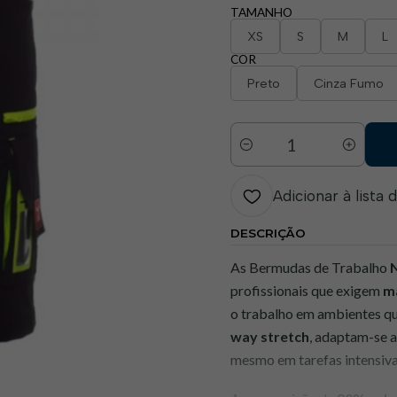
TAMANHO
XS
S
M
L
COR
Preto
Cinza Fumo
Quantidade
Adicionar à lista 
DESCRIÇÃO
As Bermudas de Trabalho
profissionais que exigem
má
o trabalho em ambientes q
way stretch
, adaptam-se 
mesmo em tarefas intensiva