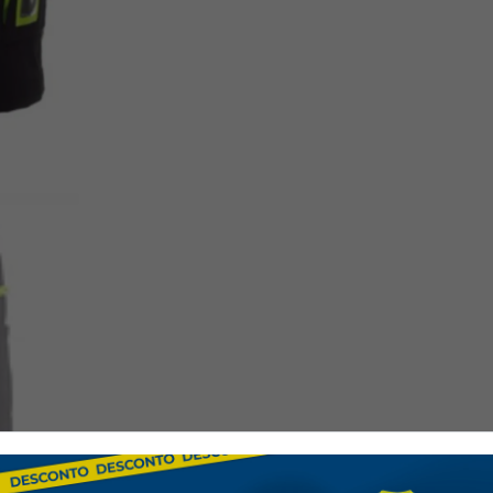
• Melhor Visibilidade: Faix
• Visual Técnico Moderno:
—
Áreas de Utilização:
• Construção civil
• Logística e armazém
• Assistência técnica
• Oficinas
• Instalação e montagem
• Manutenção industrial
• Trabalhos exteriores
—
Características Técnicas: