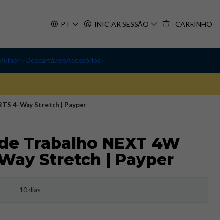
PT
INICIAR SESSÃO
CARRINHO
Mulher
Descartáveis
Acessórios
S 4-Way Stretch | Payper
de Trabalho NEXT 4W
ay Stretch | Payper
10 dias