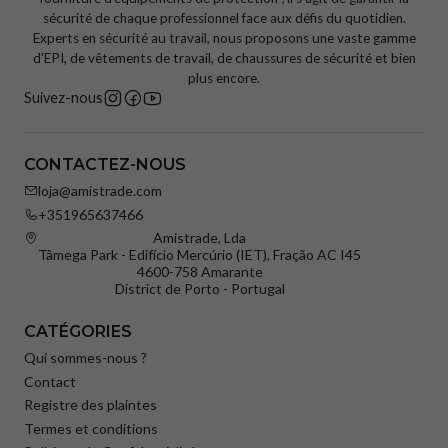
sécurité de chaque professionnel face aux défis du quotidien.
–
CI :
Isolation du sol contre le froid ;
Experts en sécurité au travail, nous proposons une vaste gamme
d'EPI, de vêtements de travail, de chaussures de sécurité et bien
–
FO :
Résistance aux hydrocarbures et aux huiles.
plus encore.
Suivez-nous
•
Genre :
Unisexe
CONTACTEZ-NOUS
loja@amistrade.com
+351965637466
Amistrade, Lda
Tâmega Park - Edifício Mercúrio (IET), Fração AC I45
4600-758 Amarante
District de Porto - Portugal
CATÉGORIES
Qui sommes-nous ?
Contact
Registre des plaintes
Termes et conditions