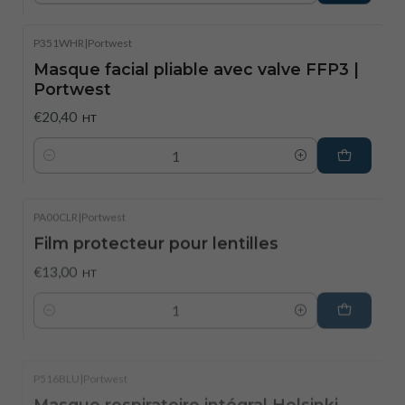
P351WHR
|
Portwest
Masque facial pliable avec valve FFP3 |
Portwest
€20,40
HT
Quantité
PA00CLR
|
Portwest
Film protecteur pour lentilles
€13,00
HT
Quantité
P516BLU
|
Portwest
Masque respiratoire intégral Helsinki -
Taille universelle