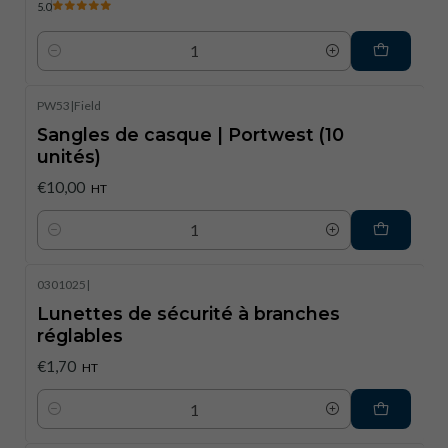
5.0
Quantité
PW53
|
Field
Sangles de casque | Portwest (10
unités)
€10,00
HT
Quantité
0301025
|
Lunettes de sécurité à branches
réglables
€1,70
HT
Quantité