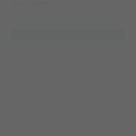
VOIR LES OPTIONS
|
TB Group Safety
Gants de protection en cuir pour
applications mécaniques et thermiques
160IBSZ | TB Group Safety
€16,00
depuis
HT
4.9
VOIR LES OPTIONS
DOTAC
|
TB Group Safety
Gants mécaniques et thermiques
DOTAC 715NA | TB Group Safety
€31,50
depuis
HT
VOIR LES OPTIONS