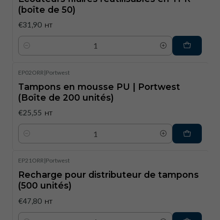
(boîte de 50)
€31,90
HT
Quantité
EP02ORR
|
Portwest
Tampons en mousse PU | Portwest
(Boîte de 200 unités)
€25,55
HT
Quantité
EP21ORR
|
Portwest
Recharge pour distributeur de tampons
(500 unités)
€47,80
HT