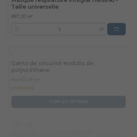
€87,20
HT
Quantité
|
Gants de sécurité enduits de
polyuréthane
€7,56
depuis
HT
4.7
VOIR LES OPTIONS
|
Safety Jogger
Gants de travail PROFLEX12P PACK12 |
Safety Jogger​
€9,70
depuis
HT
4.5