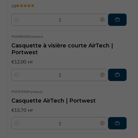
5.0
Quantité
PS69BKR
|
Portwest
Casquette à visière courte AirTech |
Portwest
€12,00
HT
Quantité
PS59YER
|
Portwest
Casquette AirTech | Portwest
€13,70
HT
Quantité