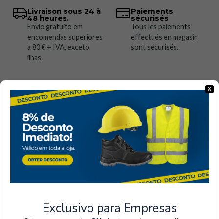
Livraison sous 24 à
Paiements
48 heures.
sécurisés
Envio gratuito em
Tous les paiements
encomendas superiores
effectués en magasin
a 80 € + IVA, exceto
sont sécurisés.
ilhas.
X
Récemment consulté
Exclusivo para Empresas