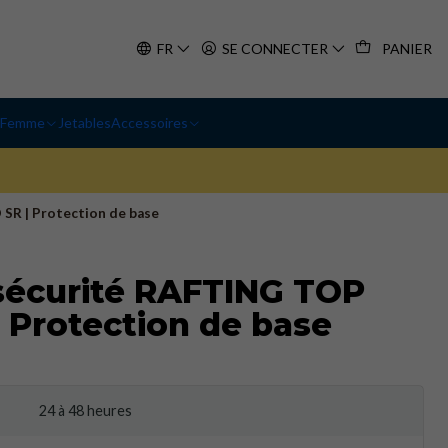
FR
SE CONNECTER
PANIER
Femme
Jetables
Accessoires
SR | Protection de base
sécurité RAFTING TOP
| Protection de base
24 à 48 heures