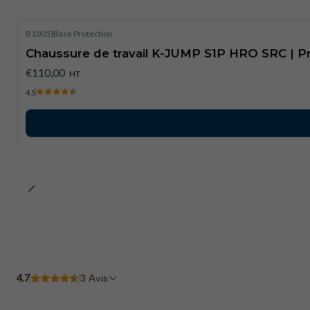
B1005
|
Base Protection
Chaussure de travail K-JUMP S1P HRO SRC | Pr
€110,00
HT
4.5
4.7
3 Avis