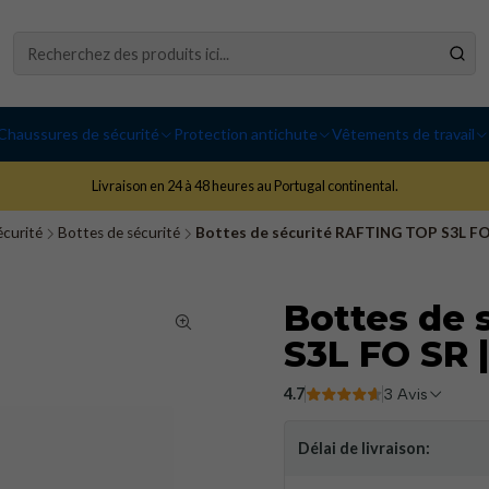
Chaussures de sécurité
Protection antichute
Vêtements de travail
Livraison en 24 à 48 heures au Portugal continental.
écurité
Bottes de sécurité
Bottes de sécurité RAFTING TOP S3L FO 
Bottes de 
S3L FO SR 
4.7
3 Avis
Délai de livraison: