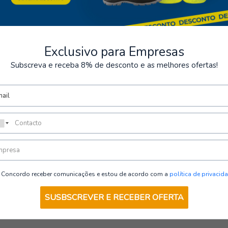
EN ISO 20345:2022 S
on de base
Exclusivo para Empresas
Subscreva e receba 8% de desconto e as melhores ofertas!
VOIR LES OPTIONS
Concordo receber comunicações e estou de acordo com a
política de privacid
SUSBSCREVER E RECEBER OFERTA
rriez également être inté