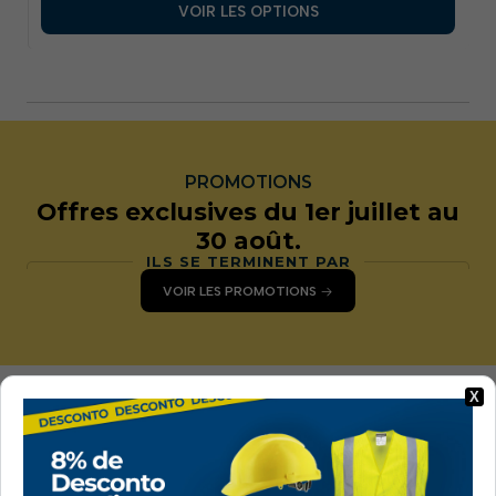
VOIR LES OPTIONS
PROMOTIONS
Offres exclusives du 1er juillet au
30 août.
ILS SE TERMINENT PAR
VOIR LES PROMOTIONS
X
Livraison sous 24 à
Paiements
48 heures.
sécurisés
Envio gratuito em
Tous les paiements
encomendas superiores
effectués en magasin
a 80 € + IVA, exceto
sont sécurisés.