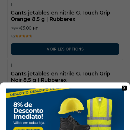
|
Gants jetables en nitrile G.Touch Grip
Orange 8,5 g | Rubberex
€5,00
depuis
HT
4.5
VOIR LES OPTIONS
|
Gants jetables en nitrile G.Touch Grip
Noir 8,5 g | Rubberex
X
€5,00
depuis
HT
VOIR LES OPTIONS