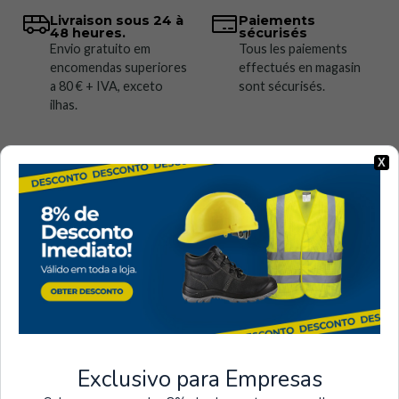
Livraison sous 24 à
Paiements
48 heures.
sécurisés
Envio gratuito em
Tous les paiements
encomendas superiores
effectués en magasin
a 80 € + IVA, exceto
sont sécurisés.
ilhas.
X
Récemment consulté
Exclusivo para Empresas